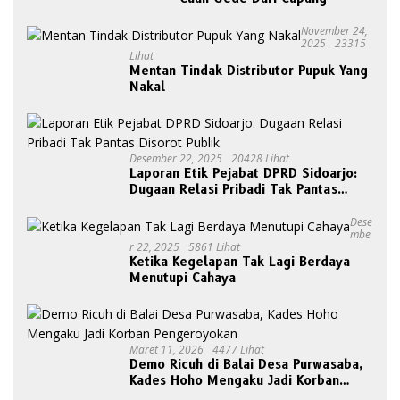
November 24,
2025
23315
Lihat
Mentan Tindak Distributor Pupuk Yang
Nakal
Desember 22, 2025
20428 Lihat
Laporan Etik Pejabat DPRD Sidoarjo:
Dugaan Relasi Pribadi Tak Pantas
Disorot Publik
Dese
Mbe
R 22, 2025
5861 Lihat
Ketika Kegelapan Tak Lagi Berdaya
Menutupi Cahaya
Maret 11, 2026
4477 Lihat
Demo Ricuh di Balai Desa Purwasaba,
Kades Hoho Mengaku Jadi Korban
Pengeroyokan