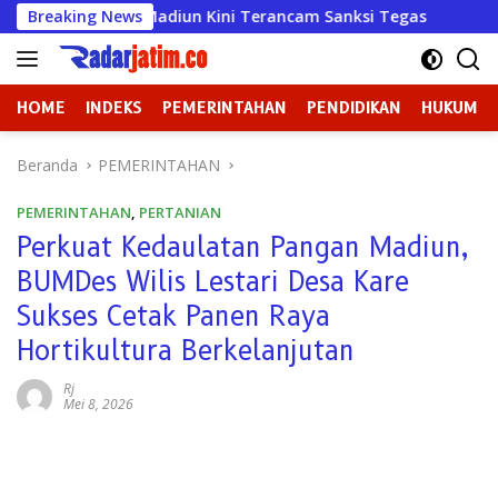
Langsung
na Mulya Madiun Kini Terancam Sanksi Tegas
Breaking News
Badan Ke
ke
konten
HOME
INDEKS
PEMERINTAHAN
PENDIDIKAN
HUKUM
Beranda
PEMERINTAHAN
PEMERINTAHAN
,
PERTANIAN
Perkuat Kedaulatan Pangan Madiun,
BUMDes Wilis Lestari Desa Kare
Sukses Cetak Panen Raya
Hortikultura Berkelanjutan
Rj
Mei 8, 2026