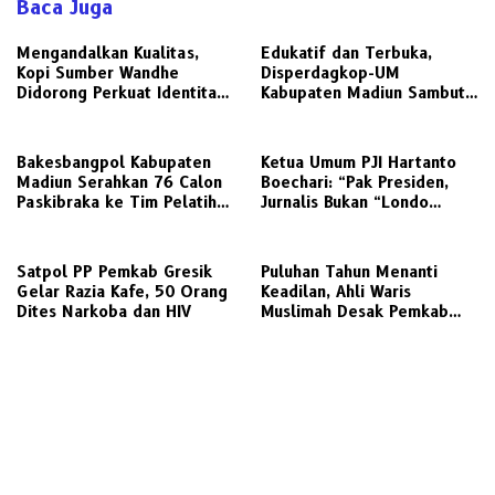
Baca Juga
Mengandalkan Kualitas,
Edukatif dan Terbuka,
Kopi Sumber Wandhe
Disperdagkop-UM
Didorong Perkuat Identitas
Kabupaten Madiun Sambut
Visual dan Kemitraan
Kunjungan Awak Media
Strategis bersama UPN
Radarjatim.co Terkait
Veteran Jawa Timur
Regulasi Koperasi
Bakesbangpol Kabupaten
Ketua Umum PJI Hartanto
Madiun Serahkan 76 Calon
Boechari: “Pak Presiden,
Paskibraka ke Tim Pelatih
Jurnalis Bukan “Londo
untuk Digembleng
Ireng”, Ini Pelecehan
Profesi Wartawan
Satpol PP Pemkab Gresik
‎Puluhan Tahun Menanti
Gelar Razia Kafe, 50 Orang
Keadilan, Ahli Waris
Dites Narkoba dan HIV
Muslimah Desak Pemkab
Gresik Realisasikan Putusan
Inkracht Sengketa Lahan
SDN 207