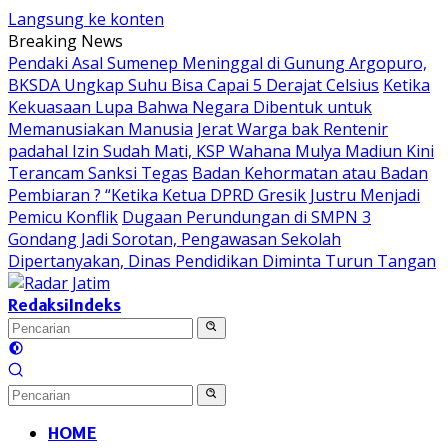
Langsung ke konten
Breaking News
Pendaki Asal Sumenep Meninggal di Gunung Argopuro,
BKSDA Ungkap Suhu Bisa Capai 5 Derajat Celsius
Ketika
Kekuasaan Lupa Bahwa Negara Dibentuk untuk
Memanusiakan Manusia
Jerat Warga bak Rentenir
padahal Izin Sudah Mati, KSP Wahana Mulya Madiun Kini
Terancam Sanksi Tegas
Badan Kehormatan atau Badan
Pembiaran ? “Ketika Ketua DPRD Gresik Justru Menjadi
Pemicu Konflik
Dugaan Perundungan di SMPN 3
Gondang Jadi Sorotan, Pengawasan Sekolah
Dipertanyakan, Dinas Pendidikan Diminta Turun Tangan
Redaksi
Indeks
HOME