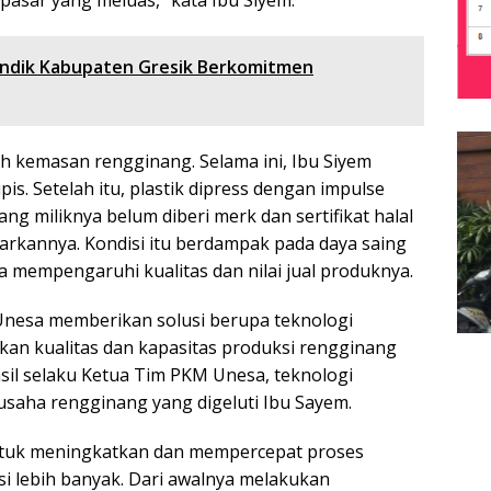
asar yang meluas,” kata Ibu Siyem.
endik Kabupaten Gresik Berkomitmen
lah kemasan rengginang. Selama ini, Ibu Siyem
is. Setelah itu, plastik dipress dengan impulse
ang miliknya belum diberi merk dan sertifikat halal
arkannya. Kondisi itu berdampak pada daya saing
 mempengaruhi kualitas dan nilai jual produknya.
Unesa memberikan solusi berupa teknologi
an kualitas dan kapasitas produksi rengginang
l selaku Ketua Tim PKM Unesa, teknologi
saha rengginang yang digeluti Ibu Sayem.
ntuk meningkatkan dan mempercepat proses
i lebih banyak. Dari awalnya melakukan