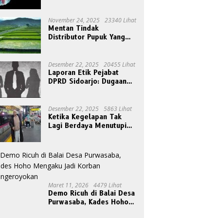
November 24, 2025
23340 Lihat
Mentan Tindak
Distributor Pupuk Yang
Nakal
Desember 22, 2025
20455 Lihat
Laporan Etik Pejabat
DPRD Sidoarjo: Dugaan
Relasi Pribadi Tak Pantas
Disorot Publik
Desember 22, 2025
5863 Lihat
Ketika Kegelapan Tak
Lagi Berdaya Menutupi
Cahaya
Maret 11, 2026
4479 Lihat
Demo Ricuh di Balai Desa
Purwasaba, Kades Hoho
Mengaku Jadi Korban