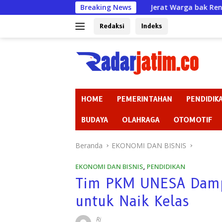
Langsung
Jerat Warga bak Rentenir padahal Izin Sudah M
Breaking News
ke
konten
Redaksi
Indeks
HOME
PEMERINTAHAN
PENDIDIK
BUDAYA
OLAHRAGA
OTOMOTIF
Beranda
EKONOMI DAN BISNIS
EKONOMI DAN BISNIS
,
PENDIDIKAN
Tim PKM UNESA Damp
untuk Naik Kelas
Rj