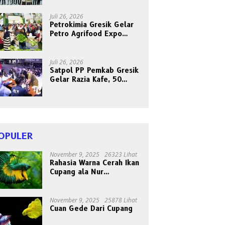
Bersama Abang Becak
Juli 26, 2026
Petrokimia Gresik Gelar
Petro Agrifood Expo
2026, Ajak Masyarakat
Panen Bersama Buah dan
Sayuran
Juli 26, 2026
Satpol PP Pemkab Gresik
Gelar Razia Kafe, 50
Orang Dites Narkoba dan
HIV
OPULER
November 9, 2025
26323 Lihat
Rahasia Warna Cerah Ikan
Cupang ala Nur
Gondrong, Peternak Asal
Bogen
November 9, 2025
25878 Lihat
Cuan Gede Dari Cupang