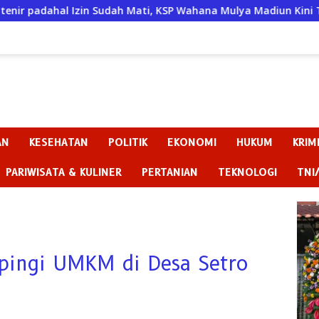
ati, KSP Wahana Mulya Madiun Kini Terancam Sanksi Tegas
AN
KESEHATAN
POLITIK
EKONOMI
HUKUM
KRIM
PARIWISATA & KULINER
PERTANIAN
TEKNOLOGI
TNI
ingi UMKM di Desa Setro