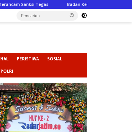
Badan Kehormatan atau Badan Pembiaran ? “Ketika Ketua D
INAL
PERISTIWA
SOSIAL
/POLRI