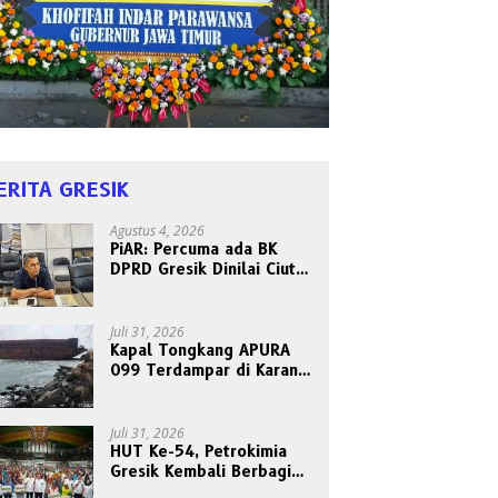
ERITA GRESIK
Agustus 4, 2026
PiAR: Percuma ada BK
DPRD Gresik Dinilai Ciut
Nyalinya Sidangkan Kode
Etik Ketua DPRD
Juli 31, 2026
Kapal Tongkang APURA
099 Terdampar di Karang
Tanjungori, Belum Ada
Upaya Evakuasi
Juli 31, 2026
HUT Ke-54, Petrokimia
Gresik Kembali Berbagi
Berkah dan Kebahagiaan