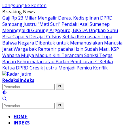
Langsung ke konten
Breaking News
Gaji Rp 23 Miliar Mengalir Deras, Kedisiplinan DPRD
Sampang Justru “Mati Suri”
Pendaki Asal Sumenep
Meninggal di Gunung Argopuro, BKSDA Ungkap Suhu
Bisa Capai 5 Derajat Celsius
Ketika Kekuasaan Lupa
Bahwa Negara Dibentuk untuk Memanusiakan Manusia
Jerat Warga bak Rentenir padahal Izin Sudah Mati, KSP
Wahana Mulya Madiun Kini Terancam Sanksi Tegas
Badan Kehormatan atau Badan Pembiaran ? “Ketika
Ketua DPRD Gresik Justru Menjadi Pemicu Konflik
Redaksi
Indeks
HOME
INDEKS