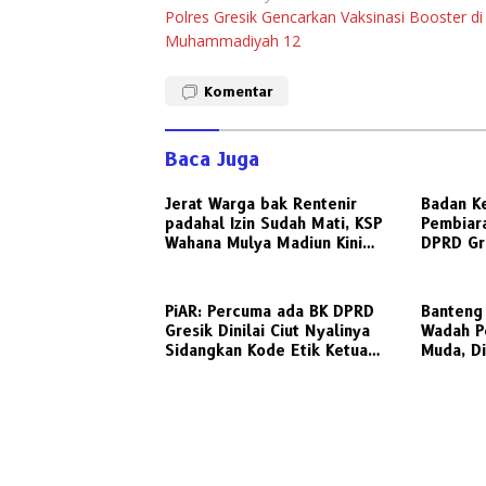
Polres Gresik Gencarkan Vaksinasi Booster d
pos
Muhammadiyah 12
Komentar
Baca Juga
Jerat Warga bak Rentenir
Badan K
padahal Izin Sudah Mati, KSP
Pembiara
Wahana Mulya Madiun Kini
DPRD Gre
Terancam Sanksi Tegas
Pemicu K
PiAR: Percuma ada BK DPRD
Banteng 
Gresik Dinilai Ciut Nyalinya
Wadah P
Sidangkan Kode Etik Ketua
Muda, D
DPRD
Dorong B
Olahraga