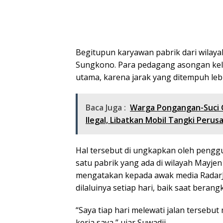
Begitupun karyawan pabrik dari wilay
Sungkono. Para pedagang asongan kelil
utama, karena jarak yang ditempuh lebi
Baca Juga :
Warga Pongangan-Suci 
llegal, Libatkan Mobil Tangki Perus
Hal tersebut di ungkapkan oleh pengg
satu pabrik yang ada di wilayah Mayje
mengatakan kepada awak media RadarJa
dilaluinya setiap hari, baik saat beran
“Saya tiap hari melewati jalan tersebut
kerja saya,” ujar Suwadji.