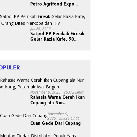
Petro Agrifood Expo
2026, Ajak Masyarakat
Panen Bersama Buah dan
Sayuran
Juli 26, 2026
Satpol PP Pemkab Gresik
Gelar Razia Kafe, 50
Orang Dites Narkoba dan
HIV
OPULER
November 9, 2025
26372 Lihat
Rahasia Warna Cerah Ikan
Cupang ala Nur
Gondrong, Peternak Asal
Bogen
November 9,
2025
25925 Lihat
Cuan Gede Dari Cupang