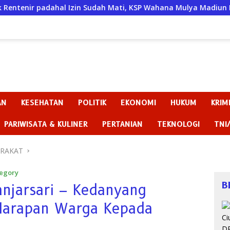
l Izin Sudah Mati, KSP Wahana Mulya Madiun Kini Terancam Sa
AN
KESEHATAN
POLITIK
EKONOMI
HUKUM
KRIM
PARIWISATA & KULINER
PERTANIAN
TEKNOLOGI
TNI
ARAKAT
egory
B
anjarsari – Kedanyang
 Harapan Warga Kepada