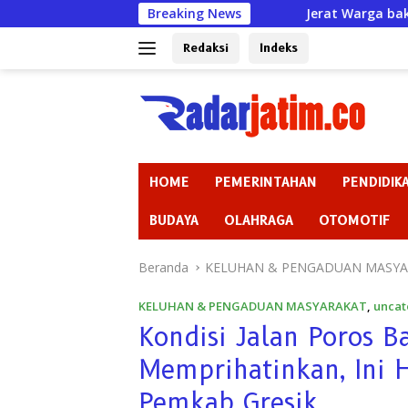
Langsung
Breaking News
Jerat Warga bak Rentenir padaha
ke
konten
Redaksi
Indeks
HOME
PEMERINTAHAN
PENDIDIK
BUDAYA
OLAHRAGA
OTOMOTIF
Beranda
KELUHAN & PENGADUAN MASY
KELUHAN & PENGADUAN MASYARAKAT
,
uncat
Kondisi Jalan Poros B
Memprihatinkan, Ini
Pemkab Gresik