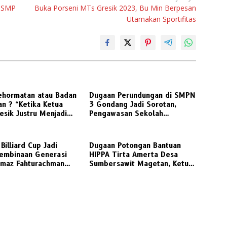
i SMP
Buka Porseni MTs Gresik 2023, Bu Min Berpesan
Utamakan Sportifitas
ehormatan atau Badan
Dugaan Perundungan di SMPN
n ? “Ketika Ketua
3 Gondang Jadi Sorotan,
sik Justru Menjadi
Pengawasan Sekolah
onflik
Dipertanyakan, Dinas
Pendidikan Diminta Turun
Tangan
Billiard Cup Jadi
Dugaan Potongan Bantuan
embinaan Generasi
HIPPA Tirta Amerta Desa
imaz Fahturachman
Sumbersawit Magetan, Ketua
illiard sebagai
HIPPA Sebut Ada Pemotongan
 Berprestasi
30 %