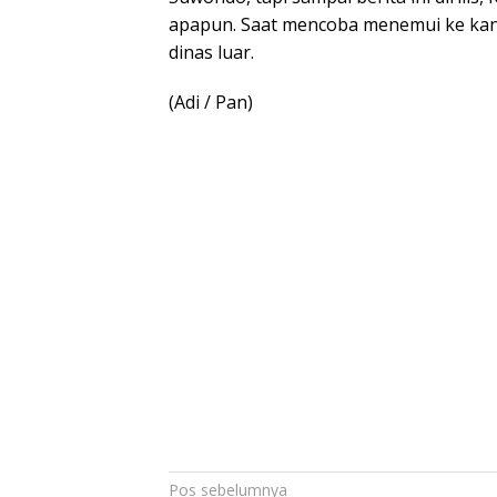
apapun. Saat mencoba menemui ke kant
dinas luar.
(Adi / Pan)
Navigasi
Pos sebelumnya