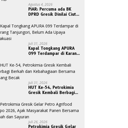
Agustus 4, 2026
PiAR: Percuma ada BK
DPRD Gresik Dinilai Ciut
Nyalinya Sidangkan Kode
Etik Ketua DPRD
Juli 31, 2026
Kapal Tongkang APURA
099 Terdampar di Karang
Tanjungori, Belum Ada
Upaya Evakuasi
Juli 31, 2026
HUT Ke-54, Petrokimia
Gresik Kembali Berbagi
Berkah dan Kebahagiaan
Bersama Abang Becak
Juli 26, 2026
Petrokimia Gresik Gelar