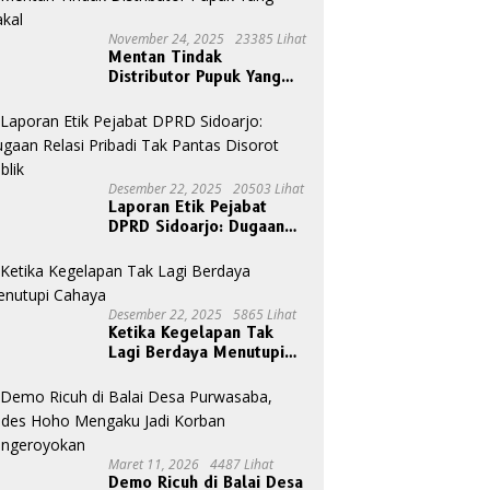
November 24, 2025
23385 Lihat
Mentan Tindak
Distributor Pupuk Yang
Nakal
Desember 22, 2025
20503 Lihat
Laporan Etik Pejabat
DPRD Sidoarjo: Dugaan
Relasi Pribadi Tak Pantas
Disorot Publik
Desember 22, 2025
5865 Lihat
Ketika Kegelapan Tak
Lagi Berdaya Menutupi
Cahaya
Maret 11, 2026
4487 Lihat
Demo Ricuh di Balai Desa