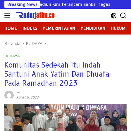
Langsung
a Mulya Madiun Kini Terancam Sanksi Tegas
Breaking News
Badan Keho
ke
konten
HOME
INDEKS
PEMERINTAHAN
PENDIDIKAN
HUKUM
Beranda
BUDAYA
BUDAYA
Komunitas Sedekah Itu Indah
Santuni Anak Yatim Dan Dhuafa
Pada Ramadhan 2023
Rj
April 16, 2023