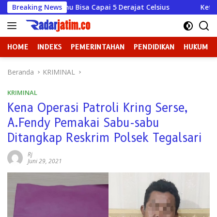
Langsung
isa Capai 5 Derajat Celsius
Breaking News
Ketika Kekuasaan Lupa 
ke
konten
HOME
INDEKS
PEMERINTAHAN
PENDIDIKAN
HUKUM
Beranda
KRIMINAL
KRIMINAL
Kena Operasi Patroli Kring Serse,
A.Fendy Pemakai Sabu-sabu
Ditangkap Reskrim Polsek Tegalsari
Rj
Juni 29, 2021