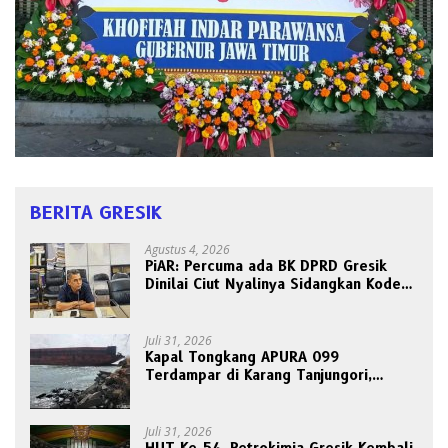
BERITA GRESIK
Agustus 4, 2026
PiAR: Percuma ada BK DPRD Gresik
Dinilai Ciut Nyalinya Sidangkan Kode
Etik Ketua DPRD
Juli 31, 2026
Kapal Tongkang APURA 099
Terdampar di Karang Tanjungori,
Belum Ada Upaya Evakuasi
Juli 31, 2026
HUT Ke-54, Petrokimia Gresik Kembali