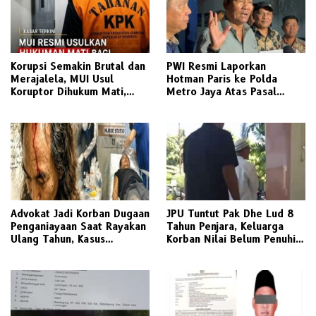
Korupsi Semakin Brutal dan
PWI Resmi Laporkan
Merajalela, MUI Usul
Hotman Paris ke Polda
Koruptor Dihukum Mati,
Metro Jaya Atas Pasal
Bisakah Diterapkan di
Penghinaan Profesi Jurnalis
Indonesia ?
Advokat Jadi Korban Dugaan
JPU Tuntut Pak Dhe Lud 8
Penganiayaan Saat Rayakan
Tahun Penjara, Keluarga
Ulang Tahun, Kasus
Korban Nilai Belum Penuhi
Dilaporkan ke Polisi
Rasa Keadilan