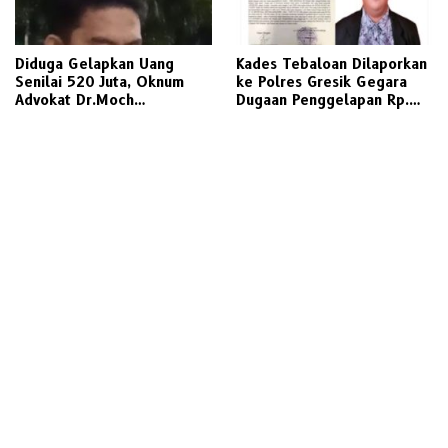
Diduga Gelapkan Uang
Kades Tebaloan Dilaporkan
Senilai 520 Juta, Oknum
ke Polres Gresik Gegara
Advokat Dr.Moch
Dugaan Penggelapan Rp.
Gati.S.H.,CTА., М.Н.
698 Juta
Dilaporkan ke Polda Jatim