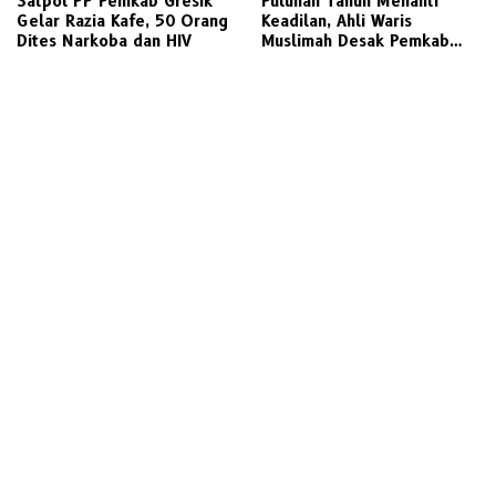
Satpol PP Pemkab Gresik
‎Puluhan Tahun Menanti
Gelar Razia Kafe, 50 Orang
Keadilan, Ahli Waris
Dites Narkoba dan HIV
Muslimah Desak Pemkab
Gresik Realisasikan Putusan
Inkracht Sengketa Lahan
SDN 207