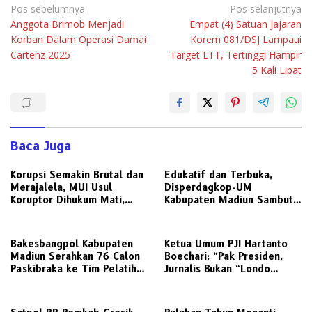
Navigasi
Pos sebelumnya
Pos selanjutnya
Anggota Brimob Menjadi
Empat (4) Satuan Jajaran
pos
Korban Dalam Operasi Damai
Korem 081/DSJ Lampaui
Cartenz 2025
Target LTT, Tertinggi Hampir
5 Kali Lipat
Baca Juga
Korupsi Semakin Brutal dan
Edukatif dan Terbuka,
Merajalela, MUI Usul
Disperdagkop-UM
Koruptor Dihukum Mati,
Kabupaten Madiun Sambut
Bisakah Diterapkan di
Kunjungan Awak Media
Indonesia ?
Radarjatim.co Terkait
Regulasi Koperasi
Bakesbangpol Kabupaten
Ketua Umum PJI Hartanto
Madiun Serahkan 76 Calon
Boechari: “Pak Presiden,
Paskibraka ke Tim Pelatih
Jurnalis Bukan “Londo
untuk Digembleng
Ireng”, Ini Pelecehan
Profesi Wartawan