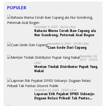
POPULER
November 9, 2025
26232 Lihat
Rahasia Warna Cerah Ikan Cupang ala
Nur Gondrong, Peternak Asal Bogen
November 9, 2025
25783 Lihat
Cuan Gede Dari Cupang
November 24,
2025
23254
Lihat
Mentan Tindak Distributor Pupuk Yang
Nakal
Desember 22, 2025
20363 Lihat
Laporan Etik Pejabat DPRD Sidoarjo:
Dugaan Relasi Pribadi Tak Pantas
Disorot Publik