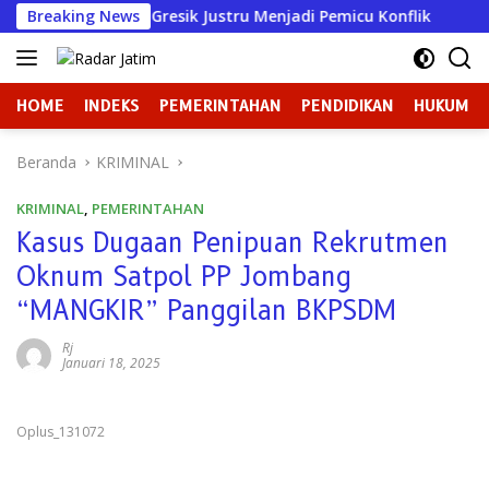
Langsung
ua DPRD Gresik Justru Menjadi Pemicu Konflik
Breaking News
Dugaan 
ke
konten
HOME
INDEKS
PEMERINTAHAN
PENDIDIKAN
HUKUM
Beranda
KRIMINAL
KRIMINAL
,
PEMERINTAHAN
Kasus Dugaan Penipuan Rekrutmen
Oknum Satpol PP Jombang
“MANGKIR” Panggilan BKPSDM
Rj
Januari 18, 2025
Oplus_131072