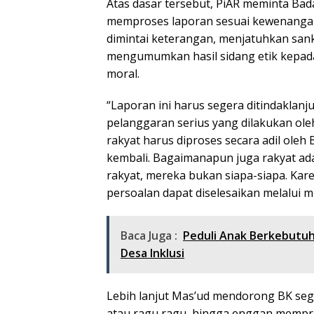
Atas dasar tersebut, PiAR meminta B
memproses laporan sesuai kewenangan
dimintai keterangan, menjatuhkan sanks
mengumumkan hasil sidang etik kepad
moral.
“Laporan ini harus segera ditindaklan
pelanggaran serius yang dilakukan ol
rakyat harus diproses secara adil oleh 
kembali. Bagaimanapun juga rakyat ada
rakyat, mereka bukan siapa-siapa. Karen
persoalan dapat diselesaikan melalui 
Baca Juga :
Peduli Anak Berkebutuh
Desa Inklusi
Lebih lanjut Mas’ud mendorong BK seg
atau ragu ragu hingga enggan mempro