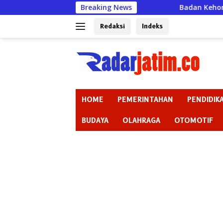
Langsung
Breaking News
Badan Kehormatan atau Badan
ke
konten
Redaksi
Indeks
HOME
PEMERINTAHAN
PENDIDIK
BUDAYA
OLAHRAGA
OTOMOTIF