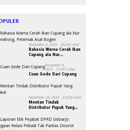
HIV
OPULER
November 9, 2025
26236 Lihat
Rahasia Warna Cerah Ikan
Cupang ala Nur
Gondrong, Peternak Asal
Bogen
November 9,
2025
25787 Lihat
Cuan Gede Dari Cupang
November 24, 2025
23258 Lihat
Mentan Tindak
Distributor Pupuk Yang
Nakal