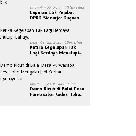
Desember 22, 2025
20367 Lihat
Laporan Etik Pejabat
DPRD Sidoarjo: Dugaan
Relasi Pribadi Tak Pantas
Disorot Publik
Desember 22, 2025
5860 Lihat
Ketika Kegelapan Tak
Lagi Berdaya Menutupi
Cahaya
Maret 11, 2026
4473 Lihat
Demo Ricuh di Balai Desa
Purwasaba, Kades Hoho
Mengaku Jadi Korban
Pengeroyokan