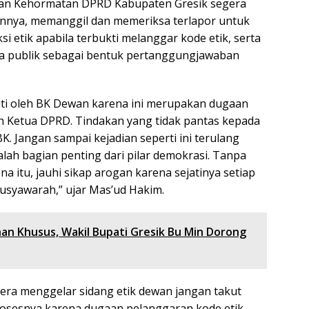
adan Kehormatan DPRD Kabupaten Gresik segera
nya, memanggil dan memeriksa terlapor untuk
i etik apabila terbukti melanggar kode etik, serta
a publik sebagai bentuk pertanggungjawaban
juti oleh BK Dewan karena ini merupakan dugaan
eh Ketua DPRD. Tindakan yang tidak pantas kepada
BK. Jangan sampai kejadian seperti ini terulang
lah bagian penting dari pilar demokrasi. Tanpa
a itu, jauhi sikap arogan karena sejatinya setiap
musyawarah,” ujar Mas’ud Hakim.
an Khusus, Wakil Bupati Gresik Bu Min Dorong
era menggelar sidang etik dewan jangan takut
sesnya karena dugaan pelanggaran kode etik