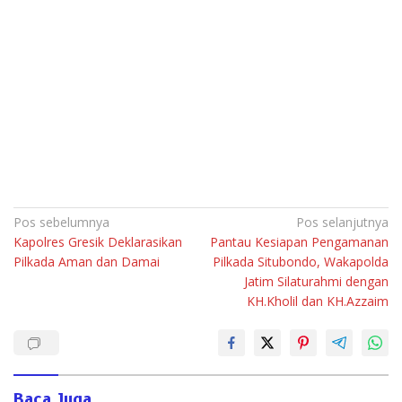
Navigasi
Pos sebelumnya
Pos selanjutnya
Kapolres Gresik Deklarasikan
Pantau Kesiapan Pengamanan
pos
Pilkada Aman dan Damai
Pilkada Situbondo, Wakapolda
Jatim Silaturahmi dengan
KH.Kholil dan KH.Azzaim
Baca Juga