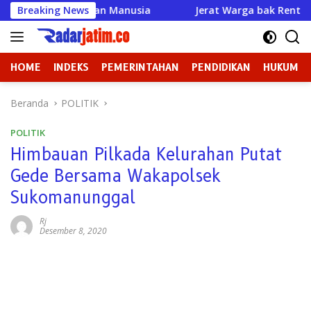
Langsung
 Memanusiakan Manusia
Breaking News
Jerat Warga bak Rentenir pad
ke
konten
HOME
INDEKS
PEMERINTAHAN
PENDIDIKAN
HUKUM
Beranda
POLITIK
POLITIK
Himbauan Pilkada Kelurahan Putat
Gede Bersama Wakapolsek
Sukomanunggal
Rj
Desember 8, 2020