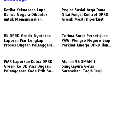
Ketika Kekuasaan Lupa
Pegiat Sosial Arga Dana
Bahwa Negara Dibentuk
Nilai Fungsi Kontrol DPRD
untuk Memanusiakan
Gresik Mesti Diperkuat
Manusia
BK DPRD Gresik Nyatakan
Terima Surat Persetujuan
Laporan Piar Lengkap,
PAW, Wongso Negoro Siap
Proses Dugaan Pelanggaran
Perkuat Kinerja DPRD dan
Etik Ketua DPRD Berlanjut
Golkar Gresik
PiAR Laporkan Ketua DPRD
Alumni 98 SMAN 1
Gresik ke BK atas Dugaan
Sangkapura Gelar
Pelanggaran Kode Etik Saat
Sarasehan, Tagih Janji
Audiensi PKL Semambung
Politik Bupati Gresik untuk
Penyediaan Transportasi
Laut Layak Untuk Warga
Bawean