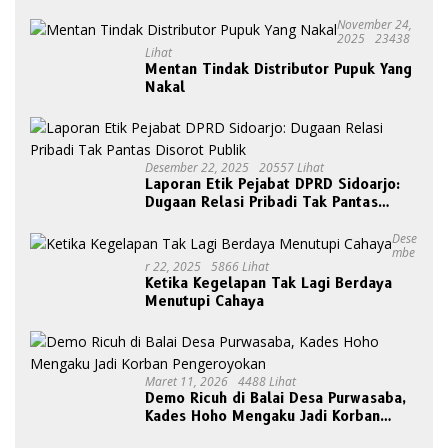
November 24,
2025
23438
Lihat
Mentan Tindak Distributor Pupuk Yang
Nakal
Desember 22, 2025
20557 Lihat
Laporan Etik Pejabat DPRD Sidoarjo:
Dugaan Relasi Pribadi Tak Pantas
Disorot Publik
Dese
Mbe
R 22, 2025
5866 Lihat
Ketika Kegelapan Tak Lagi Berdaya
Menutupi Cahaya
Maret 11, 2026
4488 Lihat
Demo Ricuh di Balai Desa Purwasaba,
Kades Hoho Mengaku Jadi Korban
Pengeroyokan