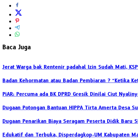
Baca Juga
Jerat Warga bak Rentenir padahal Izin Sudah Mati, K
Badan Kehormatan atau Badan Pembiaran ? “Ketika Ket
PiAR: Percuma ada BK DPRD Gresik Dinilai Ciut Nyalin
Dugaan Potongan Bantuan HIPPA Tirta Amerta Desa S
Dugaan Penarikan Biaya Seragam Peserta Didik Baru 
Edukatif dan Terbuka, Disperdagkop-UM Kabupaten Ma