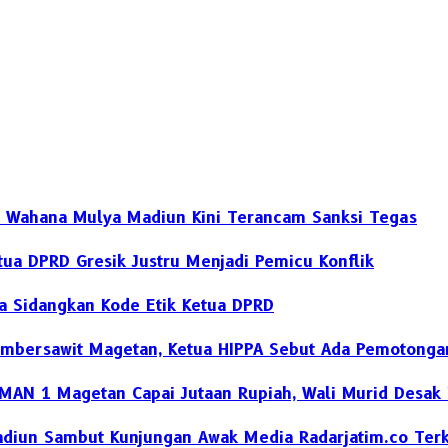
SP Wahana Mulya Madiun Kini Terancam Sanksi Tegas
ua DPRD Gresik Justru Menjadi Pemicu Konflik
ya Sidangkan Kode Etik Ketua DPRD
umbersawit Magetan, Ketua HIPPA Sebut Ada Pemotong
SMAN 1 Magetan Capai Jutaan Rupiah, Wali Murid Desak
diun Sambut Kunjungan Awak Media Radarjatim.co Terka