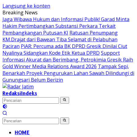
Langsung ke konten
Breaking News
Jaga Wibawa Hukum dan Informasi Publik! Garad Minta
Hakim Pertimbangkan Substansi Perkara Terkait
Pembangkangan Putusan KI
Ratusan Penumpang
KM.Drajat dari Bawean Tiba Selamat di Pelabuhan
Paciran
PiAR: Percuma ada BK DPRD Gresik Dinilai Ciut
Nyalinya Sidangkan Kode Etik Ketua DPRD
Support
Informasi Akurat dan Berimbang, Petrokimia Gresik Raih
Gold Winner Media Relations Award 2026
Tampak Sepi,
Benarkah Proyek Pengurukan Lahan Sawah Dilindungi di
Gunungsari Belum Berizin
Redaksi
Indeks
HOME