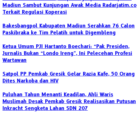
Madiun Sambut Kunjungan Awak Media Radarjatim.co
Terkait Regulasi Koperasi
Bakesbangpol Kabupaten Madiun Serahkan 76 Calon
Paskibraka ke Tim Pelatih untuk Digembleng
Ketua Umum PJI Hartanto Boechari: “Pak Presiden,
Jurnalis Bukan “Londo Ireng”, Ini Pelecehan Profesi
Wartawan
Satpol PP Pemkab Gresik Gelar Razia Kafe, 50 Orang
Dites Narkoba dan HIV
‎Puluhan Tahun Menanti Keadilan, Ahli Waris
Muslimah Desak Pemkab Gresik Realisasikan Putusan
Inkracht Sengketa Lahan SDN 207