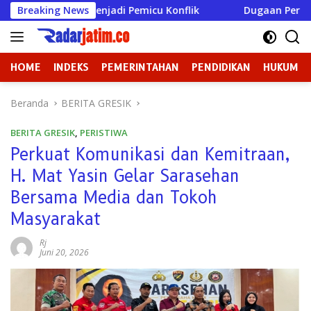
Langsung
di Pemicu Konflik
Breaking News
Dugaan Perundungan di SMPN 3 Gond
ke
konten
HOME
INDEKS
PEMERINTAHAN
PENDIDIKAN
HUKUM
Beranda
BERITA GRESIK
BERITA GRESIK
,
PERISTIWA
Perkuat Komunikasi dan Kemitraan,
H. Mat Yasin Gelar Sarasehan
Bersama Media dan Tokoh
Masyarakat
Rj
Juni 20, 2026