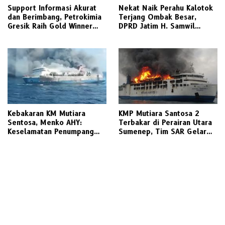
Support Informasi Akurat
Nekat Naik Perahu Kalotok
dan Berimbang, Petrokimia
Terjang Ombak Besar,
Gresik Raih Gold Winner
DPRD Jatim H. Samwil
Media Relations Award
Tinggalkan Bawean Menuju
2026
Gresik Daratan
Kebakaran KM Mutiara
KMP Mutiara Santosa 2
Sentosa, Menko AHY:
Terbakar di Perairan Utara
Keselamatan Penumpang
Sumenep, Tim SAR Gelar
Nomor Satu, Segera
Operasi Penyelamatan
Investigasi
Ratusan Penumpang