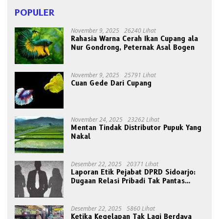
POPULER
November 9, 2025
26240 Lihat
Rahasia Warna Cerah Ikan Cupang ala
Nur Gondrong, Peternak Asal Bogen
November 9, 2025
25791 Lihat
Cuan Gede Dari Cupang
November 24, 2025
23262 Lihat
Mentan Tindak Distributor Pupuk Yang
Nakal
Desember 22, 2025
20371 Lihat
Laporan Etik Pejabat DPRD Sidoarjo:
Dugaan Relasi Pribadi Tak Pantas
Disorot Publik
Desember 22, 2025
5860 Lihat
Ketika Kegelapan Tak Lagi Berdaya