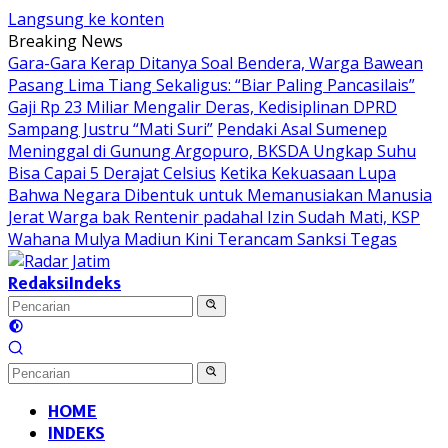
Langsung ke konten
Breaking News
Gara-Gara Kerap Ditanya Soal Bendera, Warga Bawean
Pasang Lima Tiang Sekaligus: “Biar Paling Pancasilais”
Gaji Rp 23 Miliar Mengalir Deras, Kedisiplinan DPRD
Sampang Justru “Mati Suri”
Pendaki Asal Sumenep
Meninggal di Gunung Argopuro, BKSDA Ungkap Suhu
Bisa Capai 5 Derajat Celsius
Ketika Kekuasaan Lupa
Bahwa Negara Dibentuk untuk Memanusiakan Manusia
Jerat Warga bak Rentenir padahal Izin Sudah Mati, KSP
Wahana Mulya Madiun Kini Terancam Sanksi Tegas
Redaksi
Indeks
HOME
INDEKS