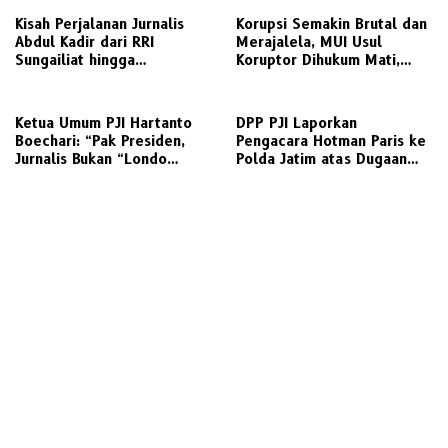
Kisah Perjalanan Jurnalis
Korupsi Semakin Brutal dan
Abdul Kadir dari RRI
Merajalela, MUI Usul
Sungailiat hingga
Koruptor Dihukum Mati,
Lampiran.Id
Bisakah Diterapkan di
Indonesia ?
Ketua Umum PJI Hartanto
DPP PJI Laporkan
Boechari: “Pak Presiden,
Pengacara Hotman Paris ke
Jurnalis Bukan “Londo
Polda Jatim atas Dugaan
Ireng”, Ini Pelecehan
Lecehkan Profesi Jurnalis
Profesi Wartawan
Dan Manuver Abuse of
Influence