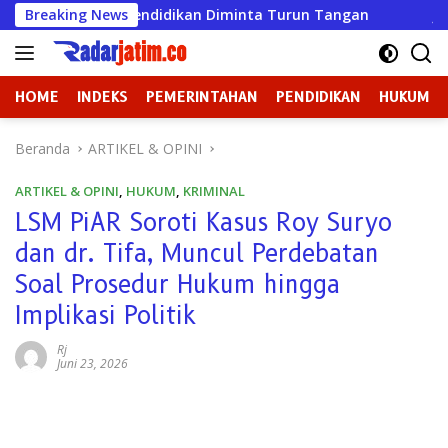
Langsung
, Dinas Pendidikan Diminta Turun Tangan
Breaking News
Jaga Wibawa
ke
konten
HOME
INDEKS
PEMERINTAHAN
PENDIDIKAN
HUKUM
Beranda
ARTIKEL & OPINI
ARTIKEL & OPINI
,
HUKUM
,
KRIMINAL
LSM PiAR Soroti Kasus Roy Suryo
dan dr. Tifa, Muncul Perdebatan
Soal Prosedur Hukum hingga
Implikasi Politik
Rj
Juni 23, 2026