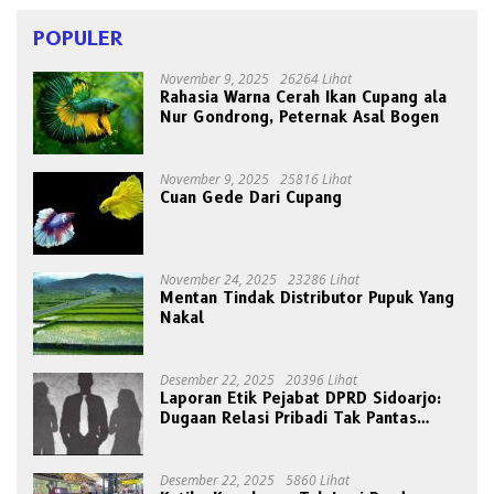
POPULER
November 9, 2025
26264 Lihat
Rahasia Warna Cerah Ikan Cupang ala
Nur Gondrong, Peternak Asal Bogen
November 9, 2025
25816 Lihat
Cuan Gede Dari Cupang
November 24, 2025
23286 Lihat
Mentan Tindak Distributor Pupuk Yang
Nakal
Desember 22, 2025
20396 Lihat
Laporan Etik Pejabat DPRD Sidoarjo:
Dugaan Relasi Pribadi Tak Pantas
Disorot Publik
Desember 22, 2025
5860 Lihat