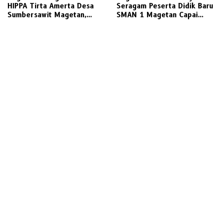
HIPPA Tirta Amerta Desa
Seragam Peserta Didik Baru
Sumbersawit Magetan,
SMAN 1 Magetan Capai
Ketua HIPPA Sebut Ada
Jutaan Rupiah, Wali Murid
Pemotongan 30 %
Desak Keterbukaan Penuh