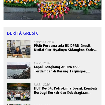
BERITA GRESIK
Agustus 4, 2026
PiAR: Percuma ada BK DPRD Gresik
Dinilai Ciut Nyalinya Sidangkan Kode
Etik Ketua DPRD
Juli 31, 2026
Kapal Tongkang APURA 099
Terdampar di Karang Tanjungori,
Belum Ada Upaya Evakuasi
Juli 31, 2026
HUT Ke-54, Petrokimia Gresik Kembali
Berbagi Berkah dan Kebahagiaan
Bersama Abang Becak