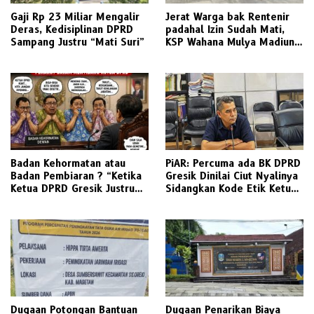
Gaji Rp 23 Miliar Mengalir
Jerat Warga bak Rentenir
Deras, Kedisiplinan DPRD
padahal Izin Sudah Mati,
Sampang Justru “Mati Suri”
KSP Wahana Mulya Madiun
Kini Terancam Sanksi Tegas
Badan Kehormatan atau
PiAR: Percuma ada BK DPRD
Badan Pembiaran ? “Ketika
Gresik Dinilai Ciut Nyalinya
Ketua DPRD Gresik Justru
Sidangkan Kode Etik Ketua
Menjadi Pemicu Konflik
DPRD
Dugaan Potongan Bantuan
Dugaan Penarikan Biaya