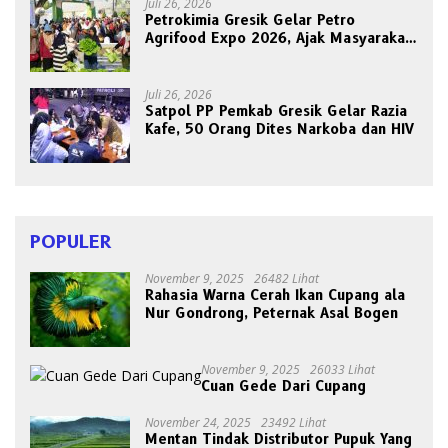
Juli 26, 2026
Petrokimia Gresik Gelar Petro
Agrifood Expo 2026, Ajak Masyarakat
Panen Bersama Buah dan Sayuran
Juli 26, 2026
Satpol PP Pemkab Gresik Gelar Razia
Kafe, 50 Orang Dites Narkoba dan HIV
POPULER
November 9, 2025
26482 Lihat
Rahasia Warna Cerah Ikan Cupang ala
Nur Gondrong, Peternak Asal Bogen
November 9, 2025
26033 Lihat
Cuan Gede Dari Cupang
November 24, 2025
23492 Lihat
Mentan Tindak Distributor Pupuk Yang