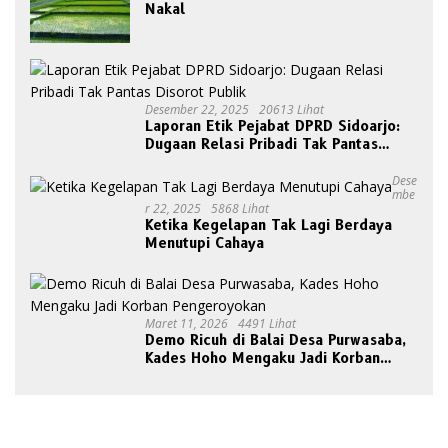
Nakal
Desember 22, 2025
20613 Lihat
Laporan Etik Pejabat DPRD Sidoarjo:
Dugaan Relasi Pribadi Tak Pantas
Disorot Publik
Dese
Mbe
R 22, 2025
5868 Lihat
Ketika Kegelapan Tak Lagi Berdaya
Menutupi Cahaya
Maret 11, 2026
4491 Lihat
Demo Ricuh di Balai Desa Purwasaba,
Kades Hoho Mengaku Jadi Korban
Pengeroyokan