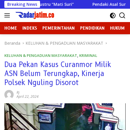
Langsung
ang Justru “Mati Suri”
Breaking News
Pendaki Asal Sumenep Meninggal
ke
konten
HOME
INDEKS
PEMERINTAHAN
PENDIDIKAN
HUKUM
Beranda
KELUHAN & PENGADUAN MASYARAKAT
KELUHAN & PENGADUAN MASYARAKAT
,
KRIMINAL
Dua Pekan Kasus Curanmor Milik
ASN Belum Terungkap, Kinerja
Polsek Nguling Disorot
Rj
April 22, 2024