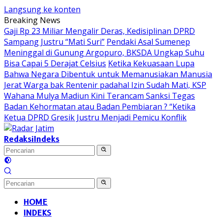
Langsung ke konten
Breaking News
Gaji Rp 23 Miliar Mengalir Deras, Kedisiplinan DPRD
Sampang Justru “Mati Suri”
Pendaki Asal Sumenep
Meninggal di Gunung Argopuro, BKSDA Ungkap Suhu
Bisa Capai 5 Derajat Celsius
Ketika Kekuasaan Lupa
Bahwa Negara Dibentuk untuk Memanusiakan Manusia
Jerat Warga bak Rentenir padahal Izin Sudah Mati, KSP
Wahana Mulya Madiun Kini Terancam Sanksi Tegas
Badan Kehormatan atau Badan Pembiaran ? “Ketika
Ketua DPRD Gresik Justru Menjadi Pemicu Konflik
Redaksi
Indeks
HOME
INDEKS