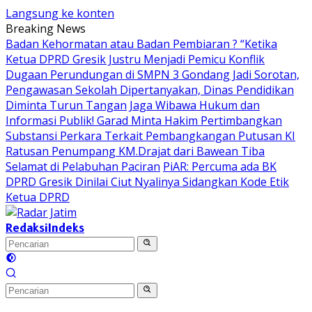
Langsung ke konten
Breaking News
Badan Kehormatan atau Badan Pembiaran ? “Ketika
Ketua DPRD Gresik Justru Menjadi Pemicu Konflik
Dugaan Perundungan di SMPN 3 Gondang Jadi Sorotan,
Pengawasan Sekolah Dipertanyakan, Dinas Pendidikan
Diminta Turun Tangan
Jaga Wibawa Hukum dan
Informasi Publik! Garad Minta Hakim Pertimbangkan
Substansi Perkara Terkait Pembangkangan Putusan KI
Ratusan Penumpang KM.Drajat dari Bawean Tiba
Selamat di Pelabuhan Paciran
PiAR: Percuma ada BK
DPRD Gresik Dinilai Ciut Nyalinya Sidangkan Kode Etik
Ketua DPRD
Redaksi
Indeks