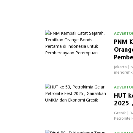
ADVERTOR
PNM Ke
Orange
Pembe
Jakarta |
menorehka
ADVERTOR
HUT ke
2025 
Gresik | 
Petronite 
ADVERTOR