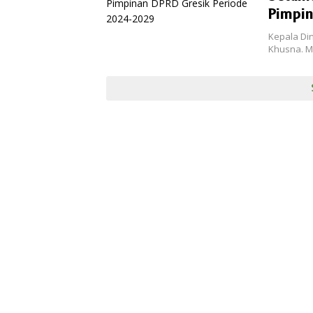
Pimpi
Kepala Di
Khusna. M