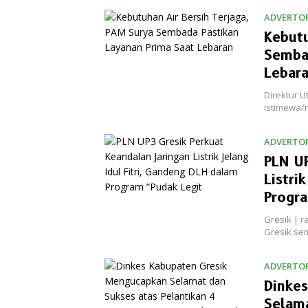
ADVERTOR
Kebutu
Sembad
Lebar
Direktur 
istimewa/
ADVERTOR
PLN UP
Listri
Progra
Gresik | r
Gresik se
ADVERTOR
Dinke
Selama