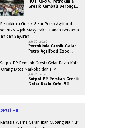
HUT Ke-54, Petrokimia
Gresik Kembali Berbagi
Berkah dan Kebahagiaan
Bersama Abang Becak
Juli 26, 2026
Petrokimia Gresik Gelar
Petro Agrifood Expo
2026, Ajak Masyarakat
Panen Bersama Buah dan
Sayuran
Juli 26, 2026
Satpol PP Pemkab Gresik
Gelar Razia Kafe, 50
Orang Dites Narkoba dan
HIV
OPULER