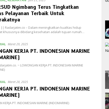
Juni 23, 2025
 RSUD Ngimbang Terus Tingkatkan
as Pelayanan Terbaik Untuk
rakatnya
|| Radarjatim.co – Dalam meningkatkan kualitas hidup
t khususnya dibidang kesehatan adalah tujuan rumah…
IAL
Maret 29, 2025
GAN KERJA PT. INDONESIAN MARINE
MARINE)
adarjatim.co. ~ LOWONGAN KERJA PT. INDONESIAN MARINE
NE)
IAL
Maret 28, 2025
GAN KERJA PT. INDONESIAN MARINE
MARINE)
KERJA PT. INDOMESIAN MARINE (INDOMARINE)