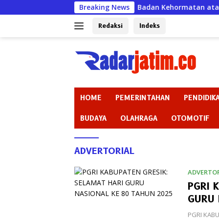
Langsung
Badan Kehormatan atau Badan Pembiaran ? 
Breaking News
ke
konten
Redaksi
Indeks
HOME
PEMERINTAHAN
PENDIDIK
BUDAYA
OLAHRAGA
OTOMOTIF
ADVERTORIAL
ADVERTOR
PGRI 
GURU 
PGRI KABU