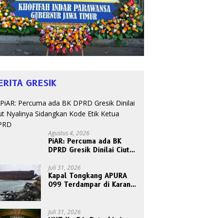
ERITA GRESIK
Agustus 4, 2026
PiAR: Percuma ada BK
DPRD Gresik Dinilai Ciut
Nyalinya Sidangkan Kode
Etik Ketua DPRD
Juli 31, 2026
Kapal Tongkang APURA
099 Terdampar di Karang
Tanjungori, Belum Ada
Upaya Evakuasi
Juli 31, 2026