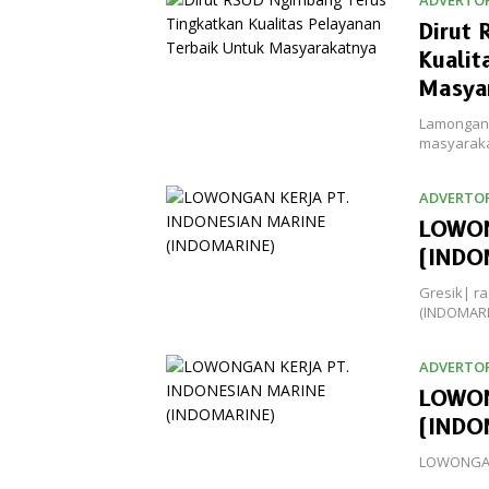
Dirut
Kualit
Masya
Lamongan 
masyaraka
ADVERTOR
LOWON
(INDO
Gresik| r
(INDOMARI
ADVERTOR
LOWON
(INDO
LOWONGAN 