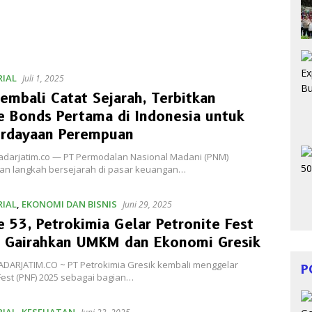
IAL
Juli 1, 2025
mbali Catat Sejarah, Terbitkan
 Bonds Pertama di Indonesia untuk
rdayaan Perempuan
 radarjatim.co — PT Permodalan Nasional Madani (PNM)
n langkah bersejarah di pasar keuangan…
IAL
,
EKONOMI DAN BISNIS
Juni 29, 2025
 53, Petrokimia Gelar Petronite Fest
, Gairahkan UMKM dan Ekonomi Gresik
RADARJATIM.CO ~ PT Petrokimia Gresik kembali menggelar
P
Fest (PNF) 2025 sebagai bagian…
IAL
,
KESEHATAN