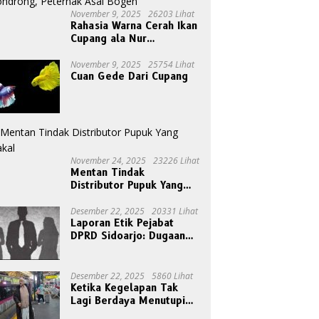
November 9, 2025
26203 Lihat
Rahasia Warna Cerah Ikan
Cupang ala Nur
Gondrong, Peternak Asal
Bogen
November 9, 2025
25754 Lihat
Cuan Gede Dari Cupang
November 24, 2025
23226 Lihat
Mentan Tindak
Distributor Pupuk Yang
Nakal
Desember 22, 2025
20331 Lihat
Laporan Etik Pejabat
DPRD Sidoarjo: Dugaan
Relasi Pribadi Tak Pantas
Disorot Publik
Desember 22, 2025
5860 Lihat
Ketika Kegelapan Tak
Lagi Berdaya Menutupi
Cahaya