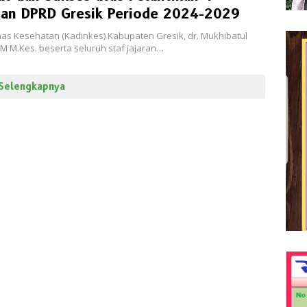
nan DPRD Gresik Periode 2024-2029
nas Kesehatan (Kadinkes) Kabupaten Gresik, dr. Mukhibatul
M M.Kes. beserta seluruh staf jajaran…
Selengkapnya