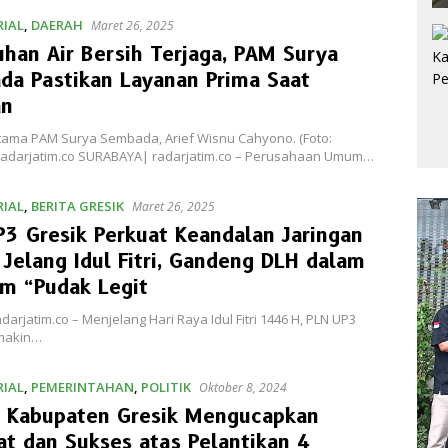
IAL
,
DAERAH
Maret 26, 2025
han Air Bersih Terjaga, PAM Surya
a Pastikan Layanan Prima Saat
an
Utama PAM Surya Sembada, Arief Wisnu Cahyono. (Foto:
radarjatim.co SURABAYA| radarjatim.co – Perusahaan Umum…
IAL
,
BERITA GRESIK
Maret 26, 2025
3 Gresik Perkuat Keandalan Jaringan
k Jelang Idul Fitri, Gandeng DLH dalam
m “Pudak Legit
adarjatim.co – Menjelang Hari Raya Idul Fitri 1446 H, PLN UP3
makin…
IAL
,
PEMERINTAHAN
,
POLITIK
Oktober 8, 2024
s Kabupaten Gresik Mengucapkan
t dan Sukses atas Pelantikan 4