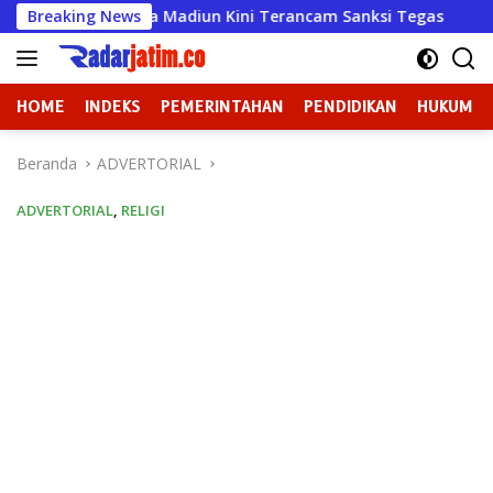
Langsung
Wahana Mulya Madiun Kini Terancam Sanksi Tegas
Breaking News
Badan
ke
konten
HOME
INDEKS
PEMERINTAHAN
PENDIDIKAN
HUKUM
Beranda
ADVERTORIAL
ADVERTORIAL
,
RELIGI