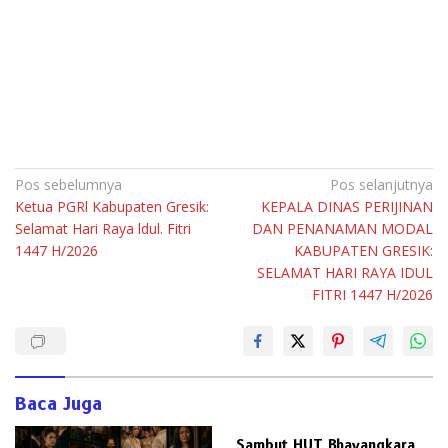
Navigasi
Pos sebelumnya
Pos selanjutnya
Ketua PGRl Kabupaten Gresik:
KEPALA DINAS PERIJINAN
pos
Selamat Hari Raya ldul. Fitri
DAN PENANAMAN MODAL
1447 H/2026
KABUPATEN GRESIK:
SELAMAT HARI RAYA IDUL
FITRI 1447 H/2026
Baca Juga
Sambut HUT Bhayangkara