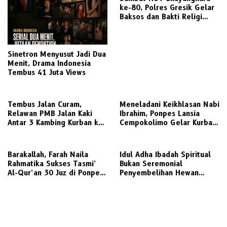
ke-80, Polres Gresik Gelar
Baksos dan Bakti Religi
Serentak Lintas Agama
Sinetron Menyusut Jadi Dua
Menit, Drama Indonesia
Tembus 41 Juta Views
Tembus Jalan Curam,
Meneladani Keikhlasan Nabi
Relawan PMB Jalan Kaki
Ibrahim, Ponpes Lansia
Antar 3 Kambing Kurban ke
Cempokolimo Gelar Kurban
Dusun Ledong
Penuh Syukur dan
Kebersamaan
Barakallah, Farah Naila
Idul Adha Ibadah Spiritual
Rahmatika Sukses Tasmi’
Bukan Seremonial
Al-Qur’an 30 Juz di Ponpes
Penyembelihan Hewan
An-Nur Assalafi Gresik
Kurban