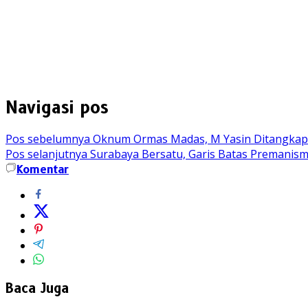
Navigasi pos
Pos sebelumnya
Oknum Ormas Madas, M Yasin Ditangkap P
Pos selanjutnya
Surabaya Bersatu, Garis Batas Premanis
Komentar
Baca Juga