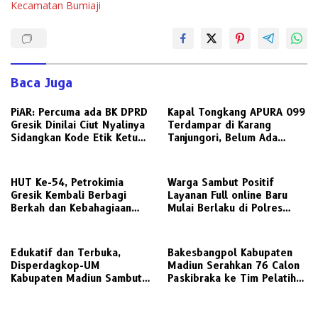
Kecamatan Bumiaji
Baca Juga
PiAR: Percuma ada BK DPRD
Kapal Tongkang APURA 099
Gresik Dinilai Ciut Nyalinya
Terdampar di Karang
Sidangkan Kode Etik Ketua
Tanjungori, Belum Ada
DPRD
Upaya Evakuasi
HUT Ke-54, Petrokimia
Warga Sambut Positif
Gresik Kembali Berbagi
Layanan Full online Baru
Berkah dan Kebahagiaan
Mulai Berlaku di Polres
Bersama Abang Becak
Gresik
Edukatif dan Terbuka,
Bakesbangpol Kabupaten
Disperdagkop-UM
Madiun Serahkan 76 Calon
Kabupaten Madiun Sambut
Paskibraka ke Tim Pelatih
Kunjungan Awak Media
untuk Digembleng
Radarjatim.co Terkait
Regulasi Koperasi