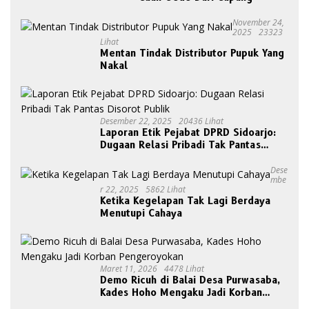
November 24,
2025
23323
Lihat
Mentan Tindak Distributor Pupuk Yang
Nakal
Desember 22, 2025
20436 Lihat
Laporan Etik Pejabat DPRD Sidoarjo:
Dugaan Relasi Pribadi Tak Pantas
Disorot Publik
Dese
Mbe
R 22, 2025
5862 Lihat
Ketika Kegelapan Tak Lagi Berdaya
Menutupi Cahaya
Maret 11, 2026
4478 Lihat
Demo Ricuh di Balai Desa Purwasaba,
Kades Hoho Mengaku Jadi Korban
Pengeroyokan