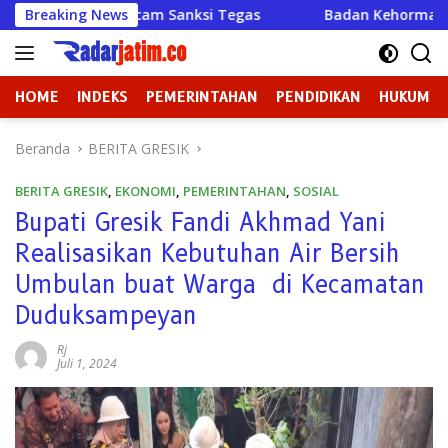
Langsung
am Sanksi Tegas
Breaking News
Badan Kehormatan atau Badan Pembiara
ke
konten
HOME
INDEKS
PEMERINTAHAN
PENDIDIKAN
HUKUM
Beranda
BERITA GRESIK
BERITA GRESIK
,
EKONOMI
,
PEMERINTAHAN
,
SOSIAL
Bupati Gresik Fandi Akhmad Yani
Realisasikan Kebutuhan Air Bersih
Umbulan buat Warga di Kecamatan
Duduksampeyan
Rj
Juli 1, 2024