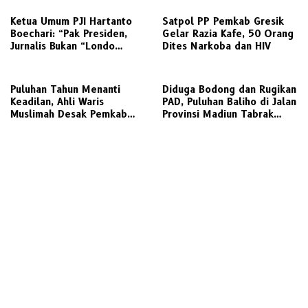
Radarjatim.co Terkait
Regulasi Koperasi
Ketua Umum PJI Hartanto
Satpol PP Pemkab Gresik
Boechari: “Pak Presiden,
Gelar Razia Kafe, 50 Orang
Jurnalis Bukan “Londo
Dites Narkoba dan HIV
Ireng”, Ini Pelecehan
Profesi Wartawan
‎Puluhan Tahun Menanti
Diduga Bodong dan Rugikan
Keadilan, Ahli Waris
PAD, Puluhan Baliho di Jalan
Muslimah Desak Pemkab
Provinsi Madiun Tabrak
Gresik Realisasikan Putusan
Aturan Perizinan
Inkracht Sengketa Lahan
SDN 207