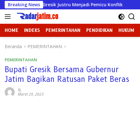
Langsung
a DPRD Gresik Justru Menjadi Pemicu Konflik
Breaking News
Dugaan 
ke
konten
HOME
INDEKS
PEMERINTAHAN
PENDIDIKAN
HUKUM
Beranda
PEMERINTAHAN
PEMERINTAHAN
Bupati Gresik Bersama Gubernur
Jatim Bagikan Ratusan Paket Beras
Rj
Maret 29, 2023