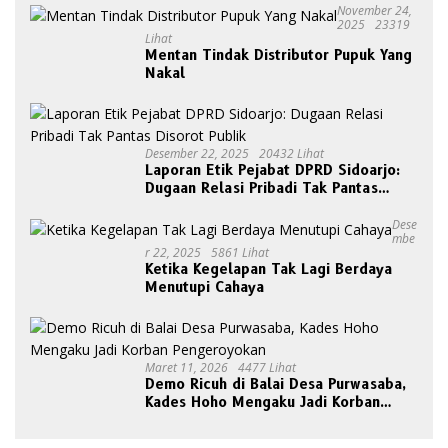
November 24,
2025
23319
Lihat
Mentan Tindak Distributor Pupuk Yang
Nakal
Desember 22, 2025
20432 Lihat
Laporan Etik Pejabat DPRD Sidoarjo:
Dugaan Relasi Pribadi Tak Pantas
Disorot Publik
Dese
Mbe
R 22, 2025
5861 Lihat
Ketika Kegelapan Tak Lagi Berdaya
Menutupi Cahaya
Maret 11, 2026
4477 Lihat
Demo Ricuh di Balai Desa Purwasaba,
Kades Hoho Mengaku Jadi Korban
Pengeroyokan