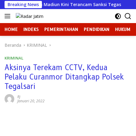
Langsung
ahana Mulya Madiun Kini Terancam Sanksi Tegas
Breaking News
Badan 
ke
konten
HOME
INDEKS
PEMERINTAHAN
PENDIDIKAN
HUKUM
Beranda
KRIMINAL
KRIMINAL
Aksinya Terekam CCTV, Kedua
Pelaku Curanmor Ditangkap Polsek
Tegalsari
Rj
Januari 20, 2022