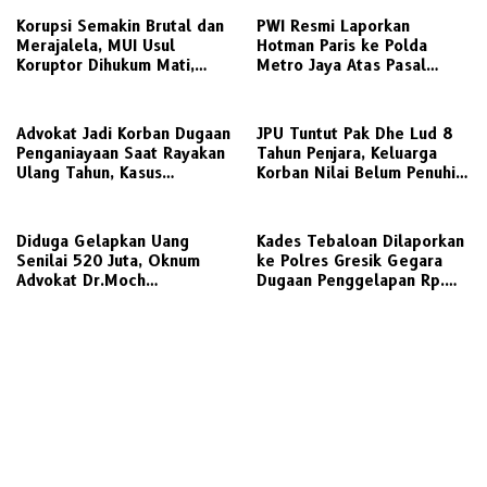
Korupsi Semakin Brutal dan
PWI Resmi Laporkan
Merajalela, MUI Usul
Hotman Paris ke Polda
Koruptor Dihukum Mati,
Metro Jaya Atas Pasal
Bisakah Diterapkan di
Penghinaan Profesi Jurnalis
Indonesia ?
Advokat Jadi Korban Dugaan
JPU Tuntut Pak Dhe Lud 8
Penganiayaan Saat Rayakan
Tahun Penjara, Keluarga
Ulang Tahun, Kasus
Korban Nilai Belum Penuhi
Dilaporkan ke Polisi
Rasa Keadilan
Diduga Gelapkan Uang
Kades Tebaloan Dilaporkan
Senilai 520 Juta, Oknum
ke Polres Gresik Gegara
Advokat Dr.Moch
Dugaan Penggelapan Rp.
Gati.S.H.,CTА., М.Н.
698 Juta
Dilaporkan ke Polda Jatim