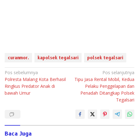
curanmor.
kapolsek tegalsari
polsek tegalsari
Navigasi
Pos sebelumnya
Pos selanjutnya
Polresta Malang Kota Berhasil
Tipu Jasa Rental Mobil, Kedua
pos
Ringkus Predator Anak di
Pelaku Penggelapan dan
bawah Umur
Penadah Ditangkap Polsek
Tegalsari
Baca Juga