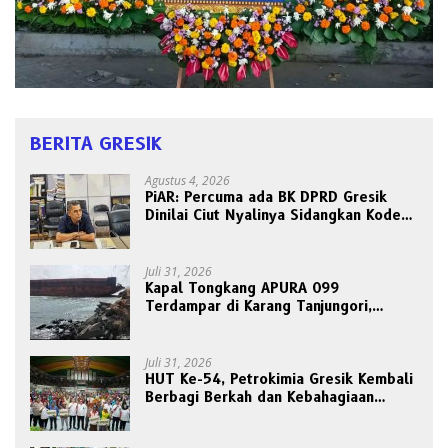
BERITA GRESIK
Agustus 4, 2026
PiAR: Percuma ada BK DPRD Gresik
Dinilai Ciut Nyalinya Sidangkan Kode
Etik Ketua DPRD
Juli 31, 2026
Kapal Tongkang APURA 099
Terdampar di Karang Tanjungori,
Belum Ada Upaya Evakuasi
Juli 31, 2026
HUT Ke-54, Petrokimia Gresik Kembali
Berbagi Berkah dan Kebahagiaan
Bersama Abang Becak