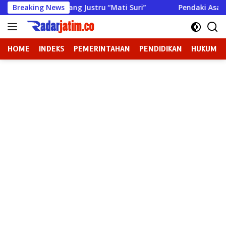
Langsung
D Sampang Justru “Mati Suri”
Breaking News
Pendaki Asal Sumenep Meni
ke
konten
HOME
INDEKS
PEMERINTAHAN
PENDIDIKAN
HUKUM