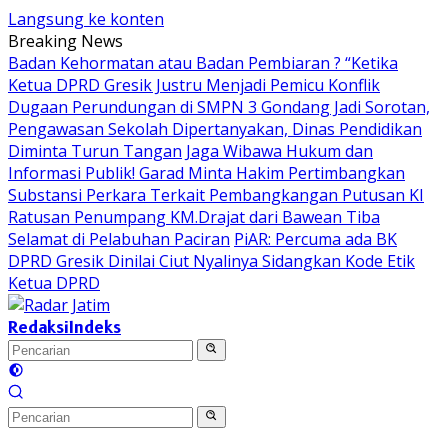
Langsung ke konten
Breaking News
Badan Kehormatan atau Badan Pembiaran ? “Ketika
Ketua DPRD Gresik Justru Menjadi Pemicu Konflik
Dugaan Perundungan di SMPN 3 Gondang Jadi Sorotan,
Pengawasan Sekolah Dipertanyakan, Dinas Pendidikan
Diminta Turun Tangan
Jaga Wibawa Hukum dan
Informasi Publik! Garad Minta Hakim Pertimbangkan
Substansi Perkara Terkait Pembangkangan Putusan KI
Ratusan Penumpang KM.Drajat dari Bawean Tiba
Selamat di Pelabuhan Paciran
PiAR: Percuma ada BK
DPRD Gresik Dinilai Ciut Nyalinya Sidangkan Kode Etik
Ketua DPRD
Redaksi
Indeks