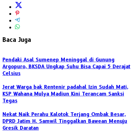
Baca Juga
Pendaki Asal Sumenep Meninggal di Gunung
Argopuro, BKSDA Ungkap Suhu Bisa Capai 5 Derajat
Celsius
Jerat Warga bak Rentenir padahal Izin Sudah Mati,
KSP Wahana Mulya Madiun Kini Terancam Sanksi
Tegas
Nekat Naik Perahu Kalotok Terjang Ombak Besar,
DPRD Jatim H. Samwil Tinggalkan Bawean Menuju
Gresik Daratan