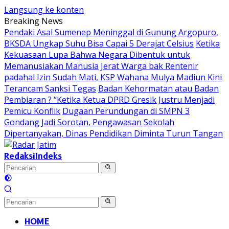
Langsung ke konten
Breaking News
Pendaki Asal Sumenep Meninggal di Gunung Argopuro,
BKSDA Ungkap Suhu Bisa Capai 5 Derajat Celsius
Ketika
Kekuasaan Lupa Bahwa Negara Dibentuk untuk
Memanusiakan Manusia
Jerat Warga bak Rentenir
padahal Izin Sudah Mati, KSP Wahana Mulya Madiun Kini
Terancam Sanksi Tegas
Badan Kehormatan atau Badan
Pembiaran ? “Ketika Ketua DPRD Gresik Justru Menjadi
Pemicu Konflik
Dugaan Perundungan di SMPN 3
Gondang Jadi Sorotan, Pengawasan Sekolah
Dipertanyakan, Dinas Pendidikan Diminta Turun Tangan
Redaksi
Indeks
HOME