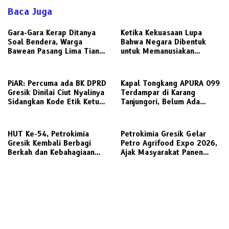
Baca Juga
Gara-Gara Kerap Ditanya
Ketika Kekuasaan Lupa
Soal Bendera, Warga
Bahwa Negara Dibentuk
Bawean Pasang Lima Tiang
untuk Memanusiakan
Sekaligus: “Biar Paling
Manusia
Pancasilais”
PiAR: Percuma ada BK DPRD
Kapal Tongkang APURA 099
Gresik Dinilai Ciut Nyalinya
Terdampar di Karang
Sidangkan Kode Etik Ketua
Tanjungori, Belum Ada
DPRD
Upaya Evakuasi
HUT Ke-54, Petrokimia
Petrokimia Gresik Gelar
Gresik Kembali Berbagi
Petro Agrifood Expo 2026,
Berkah dan Kebahagiaan
Ajak Masyarakat Panen
Bersama Abang Becak
Bersama Buah dan Sayuran