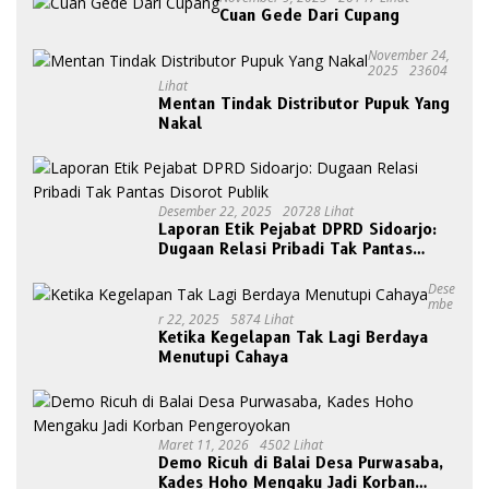
Cuan Gede Dari Cupang
November 24,
2025
23604
Lihat
Mentan Tindak Distributor Pupuk Yang
Nakal
Desember 22, 2025
20728 Lihat
Laporan Etik Pejabat DPRD Sidoarjo:
Dugaan Relasi Pribadi Tak Pantas
Disorot Publik
Dese
Mbe
R 22, 2025
5874 Lihat
Ketika Kegelapan Tak Lagi Berdaya
Menutupi Cahaya
Maret 11, 2026
4502 Lihat
Demo Ricuh di Balai Desa Purwasaba,
Kades Hoho Mengaku Jadi Korban