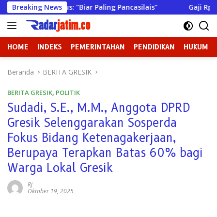
Langsung
ekaligus: “Biar Paling Pancasilais”
Breaking News
Gaji Rp 23 Miliar
ke
konten
HOME
INDEKS
PEMERINTAHAN
PENDIDIKAN
HUKUM
Beranda
BERITA GRESIK
BERITA GRESIK
,
POLITIK
Sudadi, S.E., M.M., Anggota DPRD
Gresik Selenggarakan Sosperda
Fokus Bidang Ketenagakerjaan,
Berupaya Terapkan Batas 60% bagi
Warga Lokal Gresik
Rj
Oktober 19, 2025