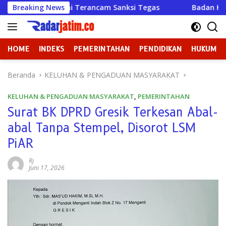
Langsung
rancam Sanksi Tegas
Breaking News
Badan Kehormatan atau Badan Pemb
ke
konten
HOME
INDEKS
PEMERINTAHAN
PENDIDIKAN
HUKUM
Beranda
KELUHAN & PENGADUAN MASYARAKAT
KELUHAN & PENGADUAN MASYARAKAT
,
PEMERINTAHAN
Surat BK DPRD Gresik Terkesan Abal-
abal Tanpa Stempel, Disorot LSM
PiAR
Rj
Juni 17, 2026