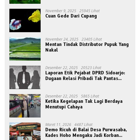
November 9, 2025
25945 Lihat
Cuan Gede Dari Cupang
November 24, 2025
23405 Lihat
Mentan Tindak Distributor Pupuk Yang
Nakal
Desember 22, 2025
20523 Lihat
Laporan Etik Pejabat DPRD Sidoarjo:
Dugaan Relasi Pribadi Tak Pantas
Disorot Publik
Desember 22, 2025
5865 Lihat
Ketika Kegelapan Tak Lagi Berdaya
Menutupi Cahaya
Maret 11, 2026
4487 Lihat
Demo Ricuh di Balai Desa Purwasaba,
Kades Hoho Mengaku Jadi Korban