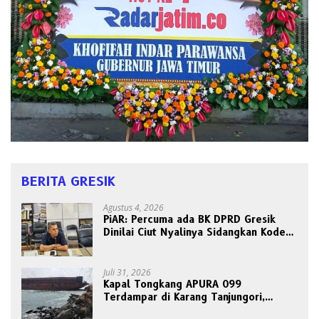
BERITA GRESIK
Agustus 4, 2026
PiAR: Percuma ada BK DPRD Gresik
Dinilai Ciut Nyalinya Sidangkan Kode
Etik Ketua DPRD
Juli 31, 2026
Kapal Tongkang APURA 099
Terdampar di Karang Tanjungori,
Belum Ada Upaya Evakuasi