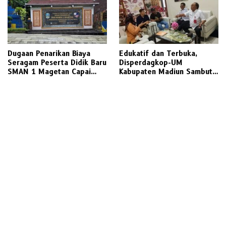
Dugaan Penarikan Biaya
Edukatif dan Terbuka,
Seragam Peserta Didik Baru
Disperdagkop-UM
SMAN 1 Magetan Capai
Kabupaten Madiun Sambut
Jutaan Rupiah, Wali Murid
Kunjungan Awak Media
Desak Keterbukaan Penuh
Radarjatim.co Terkait
Regulasi Koperasi