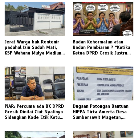
Jerat Warga bak Rentenir
Badan Kehormatan atau
padahal Izin Sudah Mati,
Badan Pembiaran ? “Ketika
KSP Wahana Mulya Madiun
Ketua DPRD Gresik Justru
Kini Terancam Sanksi Tegas
Menjadi Pemicu Konflik
PiAR: Percuma ada BK DPRD
Dugaan Potongan Bantuan
Gresik Dinilai Ciut Nyalinya
HIPPA Tirta Amerta Desa
Sidangkan Kode Etik Ketua
Sumbersawit Magetan,
DPRD
Ketua HIPPA Sebut Ada
Pemotongan 30 %