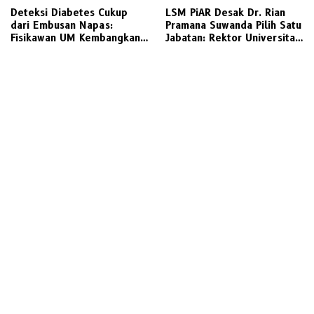
Deteksi Diabetes Cukup
LSM PiAR Desak Dr. Rian
dari Embusan Napas:
Pramana Suwanda Pilih Satu
Fisikawan UM Kembangkan
Jabatan: Rektor Universitas
Sensor Gas Aseton Berbasis
Gresik atau ASN
Serat Optik