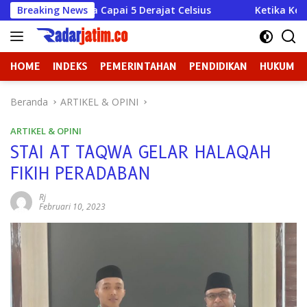
Langsung
isa Capai 5 Derajat Celsius
Breaking News
Ketika Kekuasaan Lupa B
ke
konten
HOME
INDEKS
PEMERINTAHAN
PENDIDIKAN
HUKUM
Beranda
ARTIKEL & OPINI
ARTIKEL & OPINI
STAI AT TAQWA GELAR HALAQAH
FIKIH PERADABAN
Rj
Februari 10, 2023