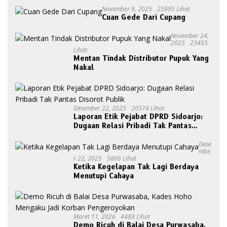
November 9, 2025
25995 Lihat
Cuan Gede Dari Cupang
November 24,
2025
23455
Lihat
Mentan Tindak Distributor Pupuk Yang
Nakal
Desember 22, 2025
20574 Lihat
Laporan Etik Pejabat DPRD Sidoarjo:
Dugaan Relasi Pribadi Tak Pantas
Disorot Publik
Dese
Mbe
R 22, 2025
5866 Lihat
Ketika Kegelapan Tak Lagi Berdaya
Menutupi Cahaya
Maret 11, 2026
4489 Lihat
Demo Ricuh di Balai Desa Purwasaba,