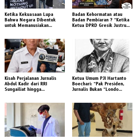
Ketika Kekuasaan Lupa
Badan Kehormatan atau
Bahwa Negara Dibentuk
Badan Pembiaran ? “Ketika
untuk Memanusiakan
Ketua DPRD Gresik Justru
Manusia
Menjadi Pemicu Konflik
Kisah Perjalanan Jurnalis
Ketua Umum PJI Hartanto
Abdul Kadir dari RRI
Boechari: “Pak Presiden,
Sungailiat hingga
Jurnalis Bukan “Londo
Lampiran.Id
Ireng”, Ini Pelecehan
Profesi Wartawan