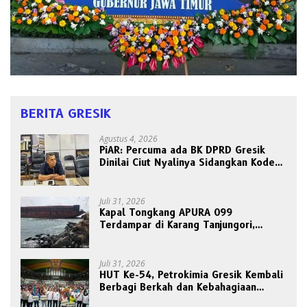
BERITA GRESIK
Agustus 4, 2026
PiAR: Percuma ada BK DPRD Gresik
Dinilai Ciut Nyalinya Sidangkan Kode
Etik Ketua DPRD
Juli 31, 2026
Kapal Tongkang APURA 099
Terdampar di Karang Tanjungori,
Belum Ada Upaya Evakuasi
Juli 31, 2026
HUT Ke-54, Petrokimia Gresik Kembali
Berbagi Berkah dan Kebahagiaan
Bersama Abang Becak