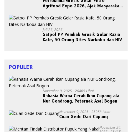
Petrokimia Gresik Gelar Petro
Agrifood Expo 2026, Ajak Masyarakat
Panen Bersama Buah dan Sayuran
Juli 26, 2026
Satpol PP Pemkab Gresik Gelar Razia
Kafe, 50 Orang Dites Narkoba dan HIV
POPULER
November 9, 2025
26405 Lihat
Rahasia Warna Cerah Ikan Cupang ala
Nur Gondrong, Peternak Asal Bogen
November 9, 2025
25958 Lihat
Cuan Gede Dari Cupang
November 24,
2025
23418