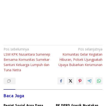
Navigasi
Pos sebelumnya
Pos selanjutnya
LSM KPK Nusantara Sumenep
Komunitas Gelar Kegiatan
pos
Bersama Komunitas Sumekar
Hiburan, Polsek Ujungpakah
Santuni Keluarga Lumpuh dan
Upaya Bubarkan Kerumunan
Tuna Netra
Baca Juga
Pegiat Sosial Arga Dana
BK DPRD Gresik Nyatakan