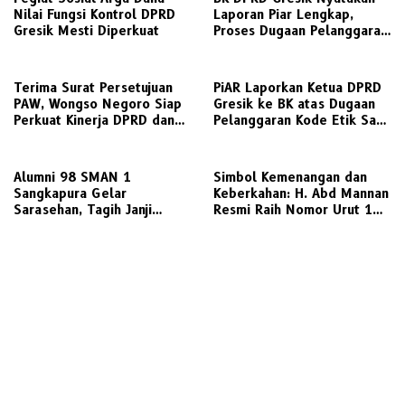
Nilai Fungsi Kontrol DPRD
Laporan Piar Lengkap,
Gresik Mesti Diperkuat
Proses Dugaan Pelanggaran
Etik Ketua DPRD Berlanjut
Terima Surat Persetujuan
PiAR Laporkan Ketua DPRD
PAW, Wongso Negoro Siap
Gresik ke BK atas Dugaan
Perkuat Kinerja DPRD dan
Pelanggaran Kode Etik Saat
Golkar Gresik
Audiensi PKL Semambung
Alumni 98 SMAN 1
Simbol Kemenangan dan
Sangkapura Gelar
Keberkahan: H. Abd Mannan
Sarasehan, Tagih Janji
Resmi Raih Nomor Urut 1
Politik Bupati Gresik untuk
dalam Pilkades Kletek 2026
Penyediaan Transportasi
Laut Layak Untuk Warga
Bawean