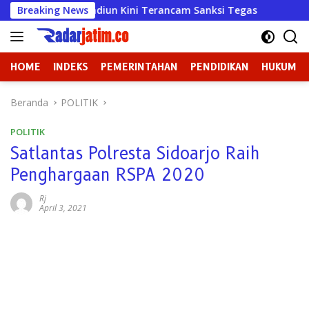
Langsung
a Mulya Madiun Kini Terancam Sanksi Tegas
Breaking News
Badan Keho
ke
konten
HOME
INDEKS
PEMERINTAHAN
PENDIDIKAN
HUKUM
Beranda
POLITIK
POLITIK
Satlantas Polresta Sidoarjo Raih
Penghargaan RSPA 2020
Rj
April 3, 2021