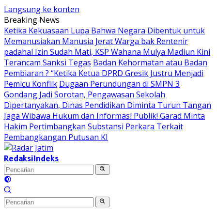
Langsung ke konten
Breaking News
Ketika Kekuasaan Lupa Bahwa Negara Dibentuk untuk
Memanusiakan Manusia
Jerat Warga bak Rentenir
padahal Izin Sudah Mati, KSP Wahana Mulya Madiun Kini
Terancam Sanksi Tegas
Badan Kehormatan atau Badan
Pembiaran ? “Ketika Ketua DPRD Gresik Justru Menjadi
Pemicu Konflik
Dugaan Perundungan di SMPN 3
Gondang Jadi Sorotan, Pengawasan Sekolah
Dipertanyakan, Dinas Pendidikan Diminta Turun Tangan
Jaga Wibawa Hukum dan Informasi Publik! Garad Minta
Hakim Pertimbangkan Substansi Perkara Terkait
Pembangkangan Putusan KI
Redaksi
Indeks