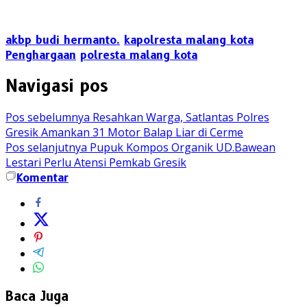
akbp budi hermanto.
kapolresta malang kota
Penghargaan
polresta malang kota
Navigasi pos
Pos sebelumnya
Resahkan Warga, Satlantas Polres
Gresik Amankan 31 Motor Balap Liar di Cerme
Pos selanjutnya
Pupuk Kompos Organik UD.Bawean
Lestari Perlu Atensi Pemkab Gresik
Komentar
Baca Juga