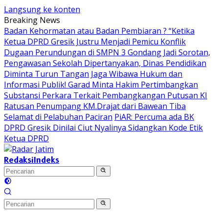
Langsung ke konten
Breaking News
Badan Kehormatan atau Badan Pembiaran ? “Ketika
Ketua DPRD Gresik Justru Menjadi Pemicu Konflik
Dugaan Perundungan di SMPN 3 Gondang Jadi Sorotan,
Pengawasan Sekolah Dipertanyakan, Dinas Pendidikan
Diminta Turun Tangan
Jaga Wibawa Hukum dan
Informasi Publik! Garad Minta Hakim Pertimbangkan
Substansi Perkara Terkait Pembangkangan Putusan KI
Ratusan Penumpang KM.Drajat dari Bawean Tiba
Selamat di Pelabuhan Paciran
PiAR: Percuma ada BK
DPRD Gresik Dinilai Ciut Nyalinya Sidangkan Kode Etik
Ketua DPRD
Redaksi
Indeks