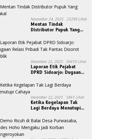
November 24, 2025
23299 Lihat
Mentan Tindak
Distributor Pupuk Yang
Nakal
Desember 22, 2025
20410 Lihat
Laporan Etik Pejabat
DPRD Sidoarjo: Dugaan
Relasi Pribadi Tak Pantas
Disorot Publik
Desember 22, 2025
5861 Lihat
Ketika Kegelapan Tak
Lagi Berdaya Menutupi
Cahaya