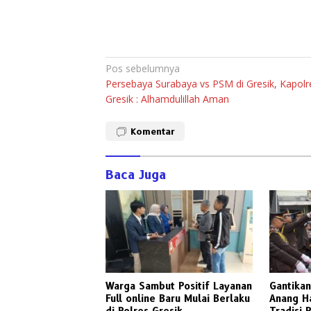
Navigasi
Pos sebelumnya
Persebaya Surabaya vs PSM di Gresik, Kapolr
pos
Gresik : Alhamdulillah Aman
Komentar
Baca Juga
Warga Sambut Positif Layanan
Gantika
Full online Baru Mulai Berlaku
Anang H
di Polres Gresik
Tradisi 