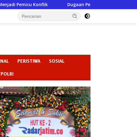
k
Dugaan Perundungan di SMPN 3 Gondang Jadi Sorotan
INAL
PERISTIWA
SOSIAL
/POLRI