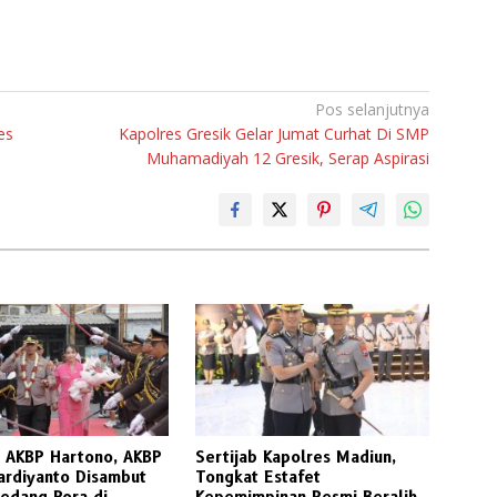
Pos selanjutnya
es
Kapolres Gresik Gelar Jumat Curhat Di SMP
Muhamadiyah 12 Gresik, Serap Aspirasi
n AKBP Hartono, AKBP
Sertijab Kapolres Madiun,
ardiyanto Disambut
Tongkat Estafet
Pedang Pora di
Kepemimpinan Resmi Beralih