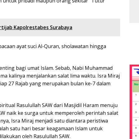
n untuk pribadi maupun orang sekitar” Tutur
rtijab Kapolrestabes Surabaya
bacaan ayat suci Al-Quran, sholawatan hingga
a penting bagi umat Islam. Sebab, Nabi Muhammad
 kalinya menjalankan salat lima waktu. Isra Miraj
etiap 27 Rajab yang merupakan bulan ke-7 dalam
spiritual Rasulullah SAW dari Masjidil Haram menuju
SAW naik ke surga untuk memperoleh perintah salat
ya, Isra Miraj menjadi satu diantara peristiwa
alah satu hari besar keagamaan Islam untuk
ilakukan oleh Rasulullah SAW.