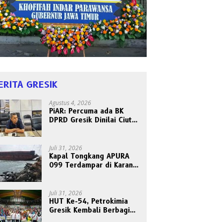
ERITA GRESIK
Agustus 4, 2026
PiAR: Percuma ada BK
DPRD Gresik Dinilai Ciut
Nyalinya Sidangkan Kode
Etik Ketua DPRD
Juli 31, 2026
Kapal Tongkang APURA
099 Terdampar di Karang
Tanjungori, Belum Ada
Upaya Evakuasi
Juli 31, 2026
HUT Ke-54, Petrokimia
Gresik Kembali Berbagi
Berkah dan Kebahagiaan