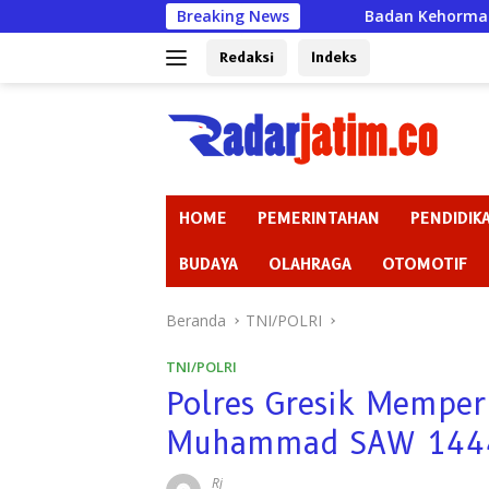
Langsung
Breaking News
Badan Kehormatan atau Badan Pembiar
ke
konten
Redaksi
Indeks
HOME
PEMERINTAHAN
PENDIDIK
BUDAYA
OLAHRAGA
OTOMOTIF
Beranda
TNI/POLRI
TNI/POLRI
Polres Gresik Memperi
Muhammad SAW 144
Rj