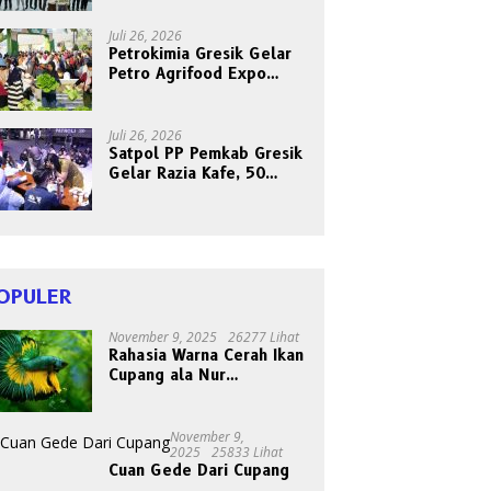
Bersama Abang Becak
Juli 26, 2026
Petrokimia Gresik Gelar
Petro Agrifood Expo
2026, Ajak Masyarakat
Panen Bersama Buah dan
Sayuran
Juli 26, 2026
Satpol PP Pemkab Gresik
Gelar Razia Kafe, 50
Orang Dites Narkoba dan
HIV
OPULER
November 9, 2025
26277 Lihat
Rahasia Warna Cerah Ikan
Cupang ala Nur
Gondrong, Peternak Asal
Bogen
November 9,
2025
25833 Lihat
Cuan Gede Dari Cupang