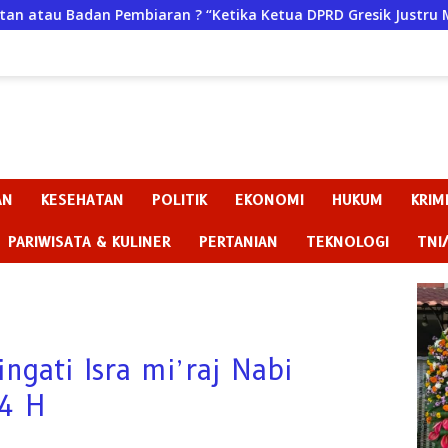
an ? “Ketika Ketua DPRD Gresik Justru Menjadi Pemicu Konfli
AN
KESEHATAN
POLITIK
EKONOMI
HUKUM
KRIM
PARIWISATA & KULINER
PERTANIAN
TEKNOLOGI
TNI
ngati Isra mi’raj Nabi
4 H