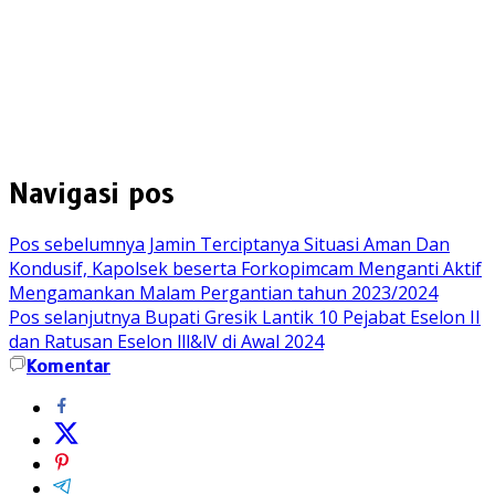
Navigasi pos
Pos sebelumnya
Jamin Terciptanya Situasi Aman Dan
Kondusif, Kapolsek beserta Forkopimcam Menganti Aktif
Mengamankan Malam Pergantian tahun 2023/2024
Pos selanjutnya
Bupati Gresik Lantik 10 Pejabat Eselon II
dan Ratusan Eselon lll&lV di Awal 2024
Komentar