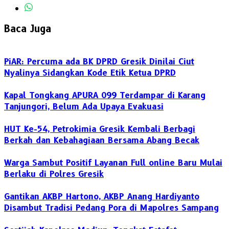
Baca Juga
PiAR: Percuma ada BK DPRD Gresik Dinilai Ciut
Nyalinya Sidangkan Kode Etik Ketua DPRD
Kapal Tongkang APURA 099 Terdampar di Karang
Tanjungori, Belum Ada Upaya Evakuasi
HUT Ke-54, Petrokimia Gresik Kembali Berbagi
Berkah dan Kebahagiaan Bersama Abang Becak
Warga Sambut Positif Layanan Full online Baru Mulai
Berlaku di Polres Gresik
Gantikan AKBP Hartono, AKBP Anang Hardiyanto
Disambut Tradisi Pedang Pora di Mapolres Sampang