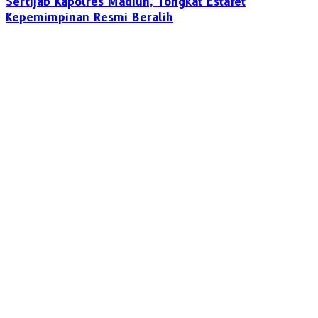
Sertijab Kapolres Madiun, Tongkat Estafet
Kepemimpinan Resmi Beralih