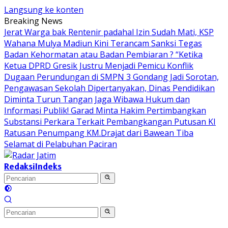
Langsung ke konten
Breaking News
Jerat Warga bak Rentenir padahal Izin Sudah Mati, KSP
Wahana Mulya Madiun Kini Terancam Sanksi Tegas
Badan Kehormatan atau Badan Pembiaran ? “Ketika
Ketua DPRD Gresik Justru Menjadi Pemicu Konflik
Dugaan Perundungan di SMPN 3 Gondang Jadi Sorotan,
Pengawasan Sekolah Dipertanyakan, Dinas Pendidikan
Diminta Turun Tangan
Jaga Wibawa Hukum dan
Informasi Publik! Garad Minta Hakim Pertimbangkan
Substansi Perkara Terkait Pembangkangan Putusan KI
Ratusan Penumpang KM.Drajat dari Bawean Tiba
Selamat di Pelabuhan Paciran
Redaksi
Indeks