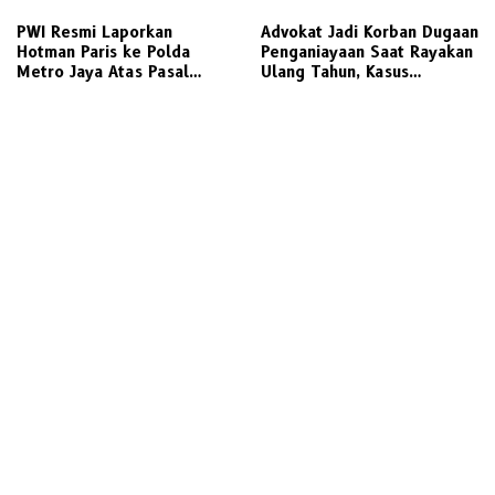
Dan Manuver Abuse of
Inkracht Sengketa Lahan
Influence
SDN 207
PWI Resmi Laporkan
Advokat Jadi Korban Dugaan
Hotman Paris ke Polda
Penganiayaan Saat Rayakan
Metro Jaya Atas Pasal
Ulang Tahun, Kasus
Penghinaan Profesi Jurnalis
Dilaporkan ke Polisi