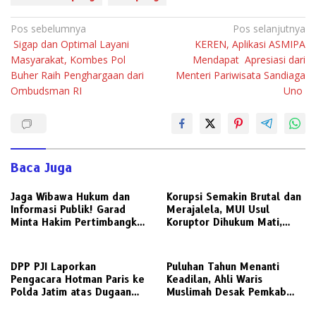
Navigasi
Pos sebelumnya
Pos selanjutnya
Sigap dan Optimal Layani
KEREN, Aplikasi ASMIPA
pos
Masyarakat, Kombes Pol
Mendapat Apresiasi dari
Buher Raih Penghargaan dari
Menteri Pariwisata Sandiaga
Ombudsman RI
Uno
Baca Juga
Jaga Wibawa Hukum dan
Korupsi Semakin Brutal dan
Informasi Publik! Garad
Merajalela, MUI Usul
Minta Hakim Pertimbangkan
Koruptor Dihukum Mati,
Substansi Perkara Terkait
Bisakah Diterapkan di
Pembangkangan Putusan KI
Indonesia ?
DPP PJI Laporkan
‎Puluhan Tahun Menanti
Pengacara Hotman Paris ke
Keadilan, Ahli Waris
Polda Jatim atas Dugaan
Muslimah Desak Pemkab
Lecehkan Profesi Jurnalis
Gresik Realisasikan Putusan