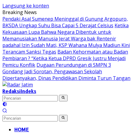
Langsung ke konten
Breaking News
Pendaki Asal Sumenep Meninggal di Gunung Argopuro,
BKSDA Ungkap Suhu Bisa Capai 5 Derajat Celsius
Ketika
Kekuasaan Lupa Bahwa Negara Dibentuk untuk
Memanusiakan Manusia
Jerat Warga bak Rentenir
padahal Izin Sudah Mati, KSP Wahana Mulya Madiun Kini
Terancam Sanksi Tegas
Badan Kehormatan atau Badan
Pembiaran ? “Ketika Ketua DPRD Gresik Justru Menjadi
Pemicu Konflik
Dugaan Perundungan di SMPN 3
Gondang Jadi Sorotan, Pengawasan Sekolah
Dipertanyakan, Dinas Pendidikan Diminta Turun Tangan
Redaksi
Indeks
HOME