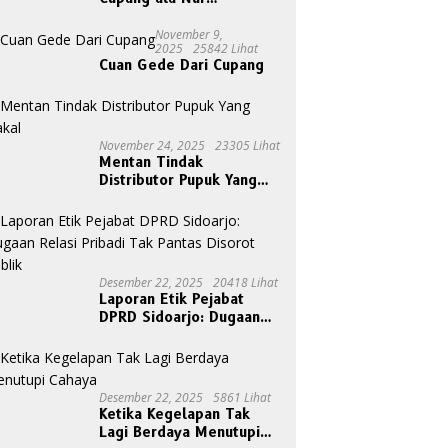
Gondrong, Peternak Asal
Bogen
November 9,
2025
25842 Lihat
Cuan Gede Dari Cupang
November 24, 2025
23305 Lihat
Mentan Tindak
Distributor Pupuk Yang
Nakal
Desember 22, 2025
20418 Lihat
Laporan Etik Pejabat
DPRD Sidoarjo: Dugaan
Relasi Pribadi Tak Pantas
Disorot Publik
Desember 22, 2025
5861 Lihat
Ketika Kegelapan Tak
Lagi Berdaya Menutupi