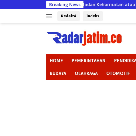
Langsung
Badan Kehormatan atau Badan Pembiaran ? “K
Breaking News
ke
konten
Redaksi
Indeks
HOME
PEMERINTAHAN
PENDIDIK
BUDAYA
OLAHRAGA
OTOMOTIF