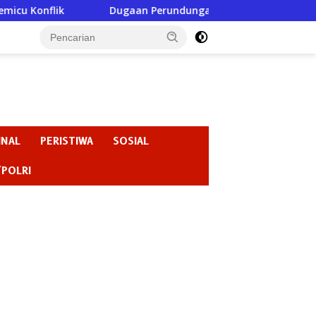
Dugaan Perundungan di SMPN 3 Gondang Jadi Sorotan, Penga
INAL
PERISTIWA
SOSIAL
/POLRI