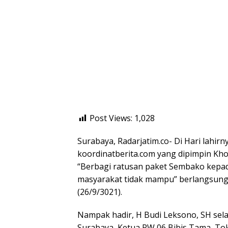
Post Views:
1,028
Surabaya, Radarjatim.co- Di Hari lahirn
koordinatberita.com yang dipimpin Kho
“Berbagi ratusan paket Sembako kepad
masyarakat tidak mampu” berlangsung 
(26/9/3021).
Nampak hadir, H Budi Leksono, SH sela
Surabaya, Ketua RW 06 Bibis Tama, To