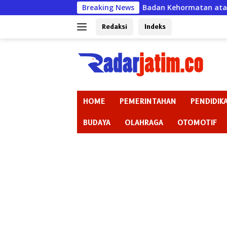
Langsung
Badan Kehormatan atau Badan Pembiaran ? “Ketik
Breaking News
ke
konten
Redaksi
Indeks
HOME
PEMERINTAHAN
PENDIDIK
BUDAYA
OLAHRAGA
OTOMOTIF