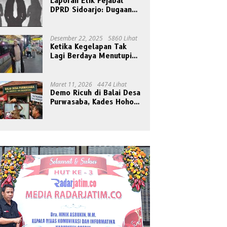
Laporan Etik Pejabat
DPRD Sidoarjo: Dugaan
Relasi Pribadi Tak Pantas
Disorot Publik
Desember 22, 2025
5860 Lihat
Ketika Kegelapan Tak
Lagi Berdaya Menutupi
Cahaya
Maret 11, 2026
4474 Lihat
Demo Ricuh di Balai Desa
Purwasaba, Kades Hoho
Mengaku Jadi Korban
Pengeroyokan