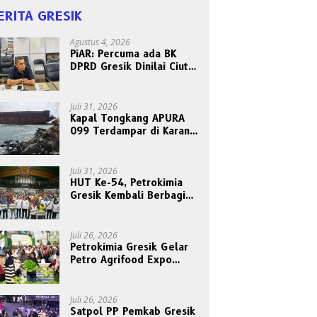
ERITA GRESIK
Agustus 4, 2026
PiAR: Percuma ada BK
DPRD Gresik Dinilai Ciut
Nyalinya Sidangkan Kode
Etik Ketua DPRD
Juli 31, 2026
Kapal Tongkang APURA
099 Terdampar di Karang
Tanjungori, Belum Ada
Upaya Evakuasi
Juli 31, 2026
HUT Ke-54, Petrokimia
Gresik Kembali Berbagi
Berkah dan Kebahagiaan
Bersama Abang Becak
Juli 26, 2026
Petrokimia Gresik Gelar
Petro Agrifood Expo
2026, Ajak Masyarakat
Panen Bersama Buah dan
Sayuran
Juli 26, 2026
Satpol PP Pemkab Gresik