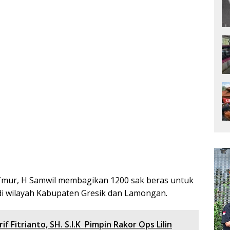
a Tmur, H Samwil membagikan 1200 sak beras untuk
di wilayah Kabupaten Gresik dan Lamongan.
f Fitrianto, SH. S.I.K Pimpin Rakor Ops Lilin