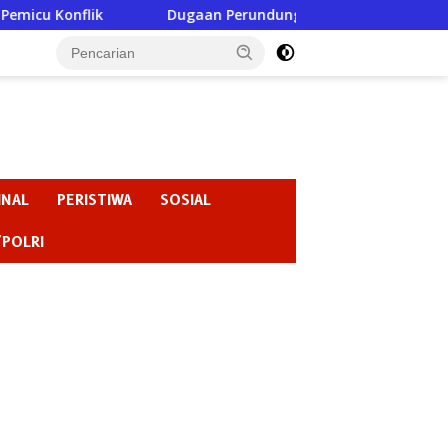
ugaan Perundungan di SMPN 3 Gondang Jadi Sorotan, Pengawas
INAL
PERISTIWA
SOSIAL
/POLRI