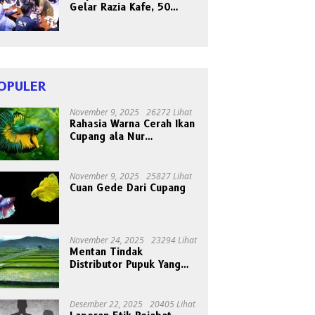
Gelar Razia Kafe, 50
Orang Dites Narkoba dan
HIV
OPULER
November 9, 2025
26272 Lihat
Rahasia Warna Cerah Ikan
Cupang ala Nur
Gondrong, Peternak Asal
Bogen
November 9, 2025
25827 Lihat
Cuan Gede Dari Cupang
November 24, 2025
23294 Lihat
Mentan Tindak
Distributor Pupuk Yang
Nakal
Desember 22, 2025
20405 Lihat