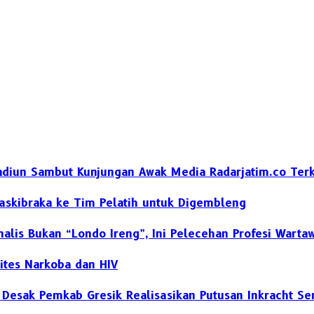
diun Sambut Kunjungan Awak Media Radarjatim.co Terka
skibraka ke Tim Pelatih untuk Digembleng
nalis Bukan “Londo Ireng”, Ini Pelecehan Profesi Warta
ites Narkoba dan HIV
h Desak Pemkab Gresik Realisasikan Putusan Inkracht S