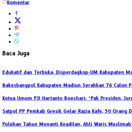
Komentar
Baca Juga
Edukatif dan Terbuka, Disperdagkop-UM Kabupaten Ma
Bakesbangpol Kabupaten Madiun Serahkan 76 Calon Pa
Ketua Umum PJI Hartanto Boechari: “Pak Presiden, Jur
Satpol PP Pemkab Gresik Gelar Razia Kafe, 50 Orang D
‎Puluhan Tahun Menanti Keadilan, Ahli Waris Muslima