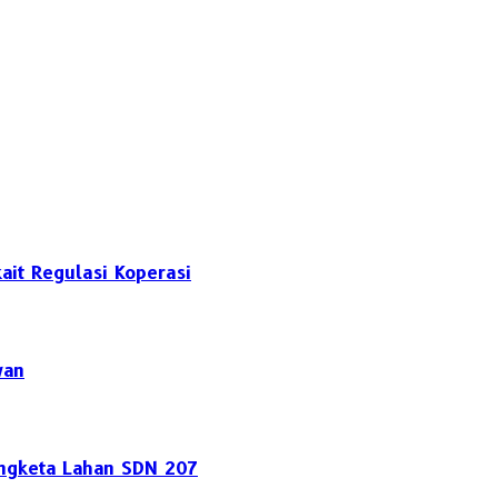
it Regulasi Koperasi
wan
engketa Lahan SDN 207