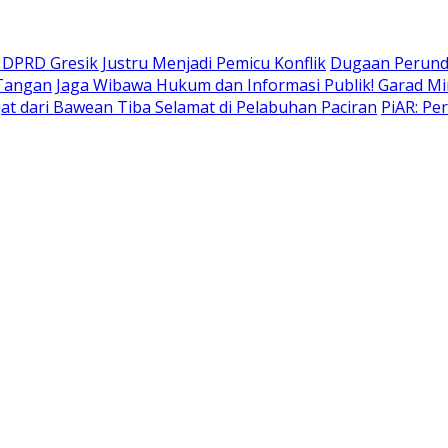
DPRD Gresik Justru Menjadi Pemicu Konflik
Dugaan Perund
 Tangan
Jaga Wibawa Hukum dan Informasi Publik! Garad Mi
t dari Bawean Tiba Selamat di Pelabuhan Paciran
PiAR: Pe