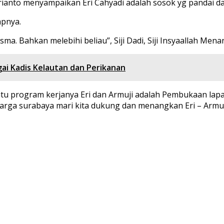
to menyampaikan Eri Cahyadi adalah sosok yg pandai dan ju
apnya.
sma. Bahkan melebihi beliau”, Siji Dadi, Siji Insyaallah Me
ai Kadis Kelautan dan Perikanan
tu program kerjanya Eri dan Armuji adalah Pembukaan lap
warga surabaya mari kita dukung dan menangkan Eri – Armudj