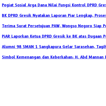
Pegiat Sosial Arga Dana Nilai Fungsi Kontrol DPRD Gre
BK DPRD Gresik Nyatakan Laporan Piar Lengkap, Prose
Terima Surat Persetujuan PAW, Wongso Negoro Siap Pe
PiAR Laporkan Ketua DPRD Gresik ke BK atas Dugaan 
Alumni 98 SMAN 1 Sangkapura Gelar Sarasehan, Tagih 
Simbol Kemenangan dan Keberkahan: H. Abd Mannan R