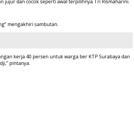
jur dan cocok seperti awal terpilihnya Tri Rismaharini.
nang” mengakhiri sambutan.
angan kerja 40 persen untuk warga ber KTP Surabaya dan
i,” pintanya.