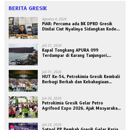
BERITA GRESIK
Agustus 4, 2026
PiAR: Percuma ada BK DPRD Gresik
Dinilai Ciut Nyalinya Sidangkan Kode
Etik Ketua DPRD
Juli 31, 2026
Kapal Tongkang APURA 099
Terdampar di Karang Tanjungori,
Belum Ada Upaya Evakuasi
Juli 31, 2026
HUT Ke-54, Petrokimia Gresik Kembali
Berbagi Berkah dan Kebahagiaan
Bersama Abang Becak
Juli 26, 2026
Petrokimia Gresik Gelar Petro
Agrifood Expo 2026, Ajak Masyarakat
Panen Bersama Buah dan Sayuran
Juli 26, 2026
Satpol PP Pemkab Gresik Gelar Razia