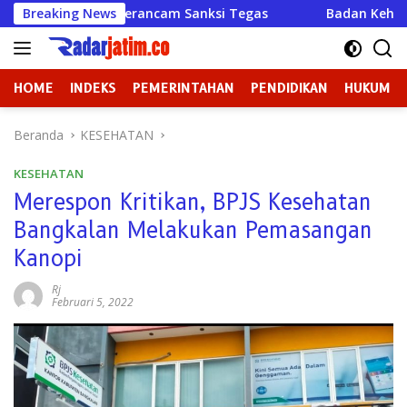
Langsung
ancam Sanksi Tegas
Breaking News
Badan Kehormatan atau Badan Pembi
ke
konten
HOME
INDEKS
PEMERINTAHAN
PENDIDIKAN
HUKUM
Beranda
KESEHATAN
KESEHATAN
Merespon Kritikan, BPJS Kesehatan
Bangkalan Melakukan Pemasangan
Kanopi
Rj
Februari 5, 2022