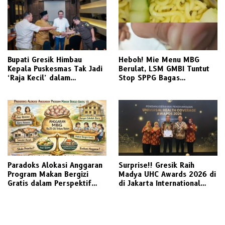
Bupati Gresik Himbau
Heboh! Mie Menu MBG
Kepala Puskesmas Tak Jadi
Berulat, LSM GMBI Tuntut
‘Raja Kecil’ dalam
Stop SPPG Bagas
Pengadaan Barang dan Jasa
Bersaudara Sebagai
BLUD
Pengelola
Paradoks Alokasi Anggaran
Surprise!! Gresik Raih
Program Makan Bergizi
Madya UHC Awards 2026 di
Gratis dalam Perspektif
di Jakarta International
Kebijakan Pendidikan
Expo