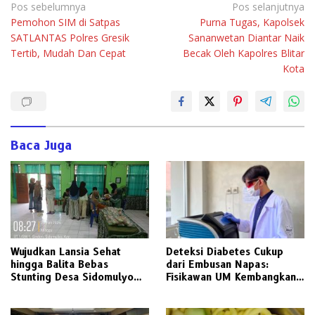
Navigasi
Pos sebelumnya
Pos selanjutnya
Pemohon SIM di Satpas
Purna Tugas, Kapolsek
pos
SATLANTAS Polres Gresik
Sananwetan Diantar Naik
Tertib, Mudah Dan Cepat
Becak Oleh Kapolres Blitar
Kota
Baca Juga
Wujudkan Lansia Sehat
Deteksi Diabetes Cukup
hingga Balita Bebas
dari Embusan Napas:
Stunting Desa Sidomulyo
Fisikawan UM Kembangkan
Wonoasri Madiun Sukses
Sensor Gas Aseton Berbasis
Gelar Posyandu ILP
Serat Optik