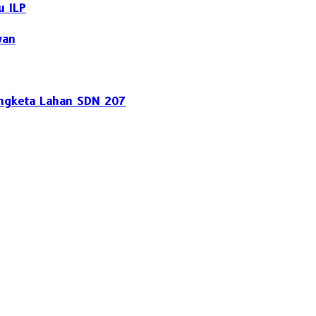
u ILP
wan
engketa Lahan SDN 207