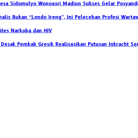
 Desa Sidomulyo Wonoasri Madiun Sukses Gelar Posyand
nalis Bukan “Londo Ireng”, Ini Pelecehan Profesi Warta
ites Narkoba dan HIV
h Desak Pemkab Gresik Realisasikan Putusan Inkracht S