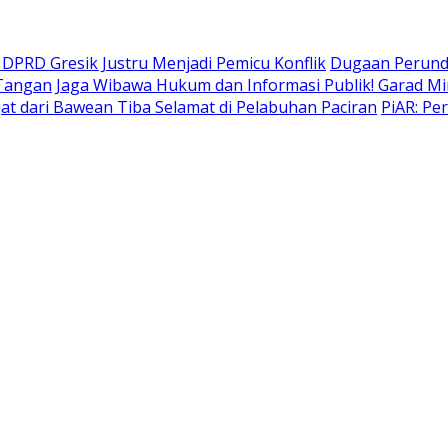
DPRD Gresik Justru Menjadi Pemicu Konflik
Dugaan Perund
 Tangan
Jaga Wibawa Hukum dan Informasi Publik! Garad Mi
t dari Bawean Tiba Selamat di Pelabuhan Paciran
PiAR: Pe