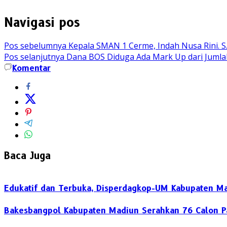
Navigasi pos
Pos sebelumnya
Kepala SMAN 1 Cerme, Indah Nusa Rini. S.
Pos selanjutnya
Dana BOS Diduga Ada Mark Up dari Jumlah
Komentar
Baca Juga
Edukatif dan Terbuka, Disperdagkop-UM Kabupaten Ma
Bakesbangpol Kabupaten Madiun Serahkan 76 Calon Pa