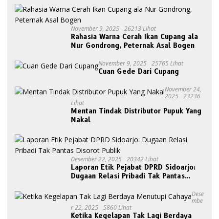
November 9, 2025
26213 Lihat
Rahasia Warna Cerah Ikan Cupang ala
Nur Gondrong, Peternak Asal Bogen
November 9, 2025
25765 Lihat
Cuan Gede Dari Cupang
November 24,
2025
23236
Lihat
Mentan Tindak Distributor Pupuk Yang
Nakal
Desember 22, 2025
20342 Lihat
Laporan Etik Pejabat DPRD Sidoarjo:
Dugaan Relasi Pribadi Tak Pantas
Disorot Publik
Dese
Mbe
R 22, 2025
5860 Lihat
Ketika Kegelapan Tak Lagi Berdaya