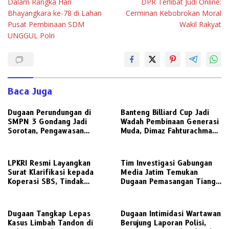
Dalam Rangka Hari
DPR Terlibat Judi Online:
Bhayangkara ke-78 di Lahan
Cerminan Kebobrokan Moral
Pusat Pembinaan SDM
Wakil Rakyat
UNGGUL Polri
Baca Juga
Dugaan Perundungan di
Banteng Billiard Cup Jadi
SMPN 3 Gondang Jadi
Wadah Pembinaan Generasi
Sorotan, Pengawasan
Muda, Dimaz Fahturachman
Sekolah Dipertanyakan,
Dorong Billiard sebagai
Dinas Pendidikan Diminta
Olahraga Berprestasi
Turun Tangan
LPKRI Resmi Layangkan
Tim Investigasi Gabungan
Surat Klarifikasi kepada
Media Jatim Temukan
Koperasi SBS, Tindak
Dugaan Pemasangan Tiang
Lanjuti Aduan Nasabah dan
Fiber Optik CGS Tanpa Izin
Ramainya Pemberitaan
Lengkap dan Abaikan K3 di
Dugaan Pelanggaran
Pasuruan
Dugaan Tangkap Lepas
Dugaan Intimidasi Wartawan
Perkoperasian
Kasus Limbah Tandon di
Berujung Laporan Polisi,