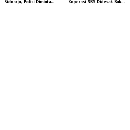
Sidoarjo, Polisi Diminta
Koperasi SBS Didesak Buka
Transparan
Dokumen Perizinan
Operasional