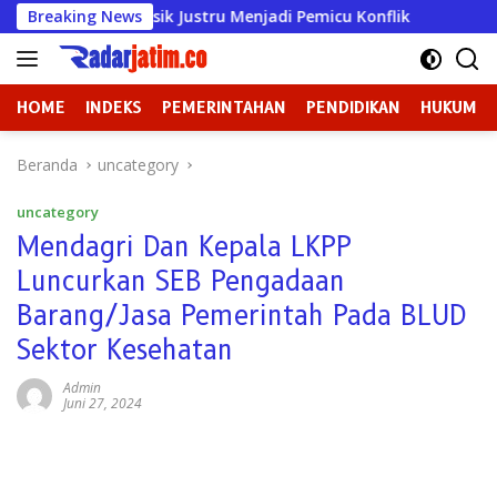
Langsung
RD Gresik Justru Menjadi Pemicu Konflik
Breaking News
Dugaan Perun
ke
konten
HOME
INDEKS
PEMERINTAHAN
PENDIDIKAN
HUKUM
Beranda
uncategory
uncategory
Mendagri Dan Kepala LKPP
Luncurkan SEB Pengadaan
Barang/Jasa Pemerintah Pada BLUD
Sektor Kesehatan
Admin
Juni 27, 2024