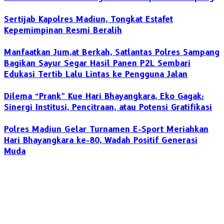
Sertijab Kapolres Madiun, Tongkat Estafet
Kepemimpinan Resmi Beralih
Manfaatkan Jum,at Berkah, Satlantas Polres Sampang
Bagikan Sayur Segar Hasil Panen P2L Sembari
Edukasi Tertib Lalu Lintas ke Pengguna Jalan
Dilema “Prank” Kue Hari Bhayangkara, Eko Gagak:
Sinergi Institusi, Pencitraan, atau Potensi Gratifikasi
Polres Madiun Gelar Turnamen E-Sport Meriahkan
Hari Bhayangkara ke-80, Wadah Positif Generasi
Muda