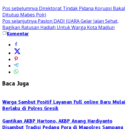
Pos sebelumnya
Direktorat Tindak Pidana Korupsi Bakal
Ditutup Mabes Polri
Pos selanjutnya
Paslon DADI JUARA Gelar Jalan Sehat,
Bagikan Ratusan Hadiah Untuk Warga Kota Madiun
Komentar
Baca Juga
Warga Sambut Positif Layanan Full online Baru Mulai
Berlaku di Polres Gresik
Gantikan AKBP Hartono, AKBP Anang Hardiyanto
Disambut Tradisi Pedang Pora di Mapolres Sampang