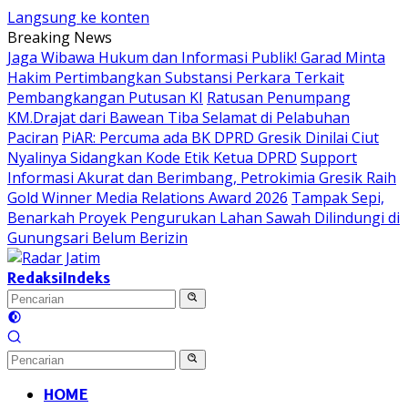
Langsung ke konten
Breaking News
Jaga Wibawa Hukum dan Informasi Publik! Garad Minta
Hakim Pertimbangkan Substansi Perkara Terkait
Pembangkangan Putusan KI
Ratusan Penumpang
KM.Drajat dari Bawean Tiba Selamat di Pelabuhan
Paciran
PiAR: Percuma ada BK DPRD Gresik Dinilai Ciut
Nyalinya Sidangkan Kode Etik Ketua DPRD
Support
Informasi Akurat dan Berimbang, Petrokimia Gresik Raih
Gold Winner Media Relations Award 2026
Tampak Sepi,
Benarkah Proyek Pengurukan Lahan Sawah Dilindungi di
Gunungsari Belum Berizin
Redaksi
Indeks
HOME