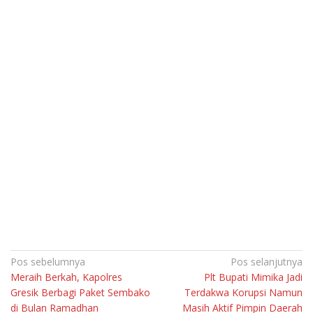
Navigasi
Pos sebelumnya
Pos selanjutnya
Meraih Berkah, Kapolres
Plt Bupati Mimika Jadi
pos
Gresik Berbagi Paket Sembako
Terdakwa Korupsi Namun
di Bulan Ramadhan
Masih Aktif Pimpin Daerah