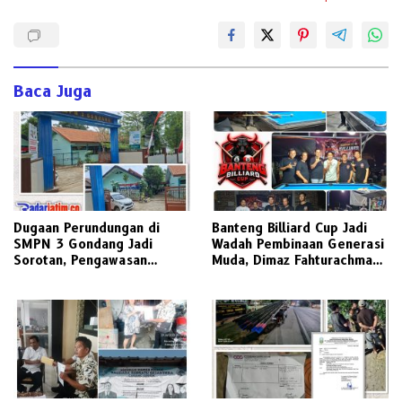
Baca Juga
Dugaan Perundungan di
Banteng Billiard Cup Jadi
SMPN 3 Gondang Jadi
Wadah Pembinaan Generasi
Sorotan, Pengawasan
Muda, Dimaz Fahturachman
Sekolah Dipertanyakan,
Dorong Billiard sebagai
Dinas Pendidikan Diminta
Olahraga Berprestasi
Turun Tangan