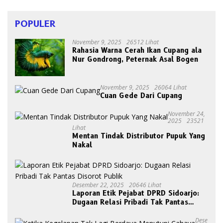
POPULER
November 9, 2025
26512 Lihat
Rahasia Warna Cerah Ikan Cupang ala
Nur Gondrong, Peternak Asal Bogen
November 9, 2025
26064 Lihat
Cuan Gede Dari Cupang
November 24,
2025
23521
Lihat
Mentan Tindak Distributor Pupuk Yang
Nakal
Desember 22, 2025
20646 Lihat
Laporan Etik Pejabat DPRD Sidoarjo:
Dugaan Relasi Pribadi Tak Pantas
Disorot Publik
Dese