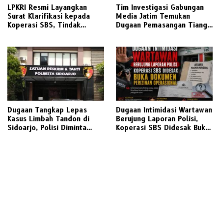
LPKRI Resmi Layangkan
Tim Investigasi Gabungan
Surat Klarifikasi kepada
Media Jatim Temukan
Koperasi SBS, Tindak
Dugaan Pemasangan Tiang
Lanjuti Aduan Nasabah dan
Fiber Optik CGS Tanpa Izin
Ramainya Pemberitaan
Lengkap dan Abaikan K3 di
Dugaan Pelanggaran
Pasuruan
Perkoperasian
Dugaan Tangkap Lepas
Dugaan Intimidasi Wartawan
Kasus Limbah Tandon di
Berujung Laporan Polisi,
Sidoarjo, Polisi Diminta
Koperasi SBS Didesak Buka
Transparan
Dokumen Perizinan
Operasional