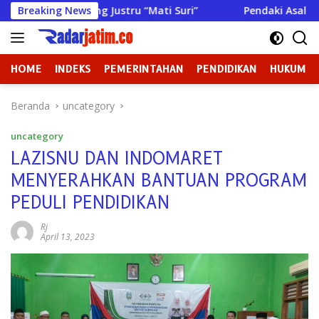
Langsung
D Sampang Justru “Mati Suri”
Breaking News
Pendaki Asal Sumenep Meni
ke
konten
HOME
INDEKS
PEMERINTAHAN
PENDIDIKAN
HUKUM
Beranda
uncategory
uncategory
LAZISNU DAN INDOMARET
MENYERAHKAN BANTUAN PROGRAM
PEDULI PENDIDIKAN
Rj
April 13, 2023