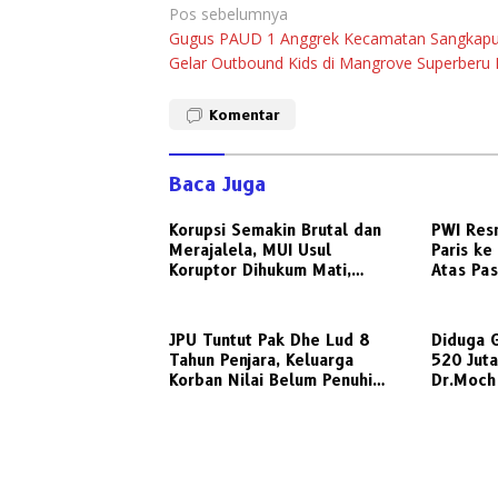
Navigasi
Pos sebelumnya
Gugus PAUD 1 Anggrek Kecamatan Sangkapu
pos
Gelar Outbound Kids di Mangrove Superberu
Komentar
Baca Juga
Korupsi Semakin Brutal dan
PWI Res
Merajalela, MUI Usul
Paris ke
Koruptor Dihukum Mati,
Atas Pas
Bisakah Diterapkan di
Jurnalis
Indonesia ?
JPU Tuntut Pak Dhe Lud 8
Diduga 
Tahun Penjara, Keluarga
520 Jut
Korban Nilai Belum Penuhi
Dr.Moch 
Rasa Keadilan
Dilapork