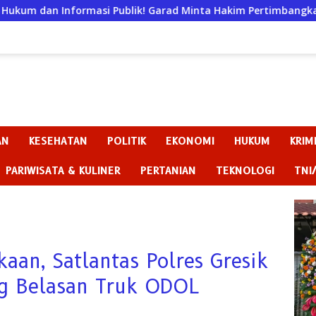
si Publik! Garad Minta Hakim Pertimbangkan Substansi Perka
AN
KESEHATAN
POLITIK
EKONOMI
HUKUM
KRIM
PARIWISATA & KULINER
PERTANIAN
TEKNOLOGI
TNI
aan, Satlantas Polres Gresik
ng Belasan Truk ODOL