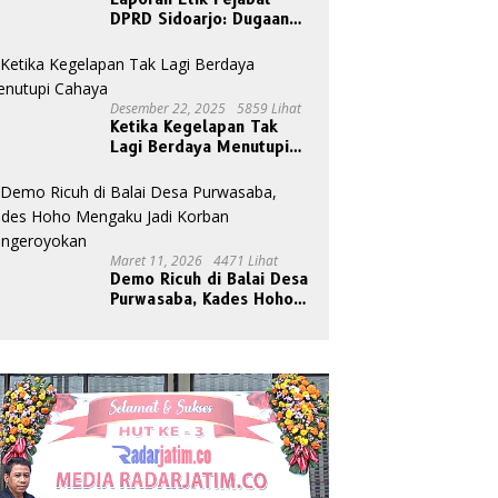
DPRD Sidoarjo: Dugaan
Relasi Pribadi Tak Pantas
Disorot Publik
Desember 22, 2025
5859 Lihat
Ketika Kegelapan Tak
Lagi Berdaya Menutupi
Cahaya
Maret 11, 2026
4471 Lihat
Demo Ricuh di Balai Desa
Purwasaba, Kades Hoho
Mengaku Jadi Korban
Pengeroyokan