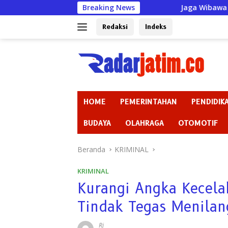
Langsung
Breaking News
Jaga Wibawa Hukum dan Informa
ke
konten
Redaksi
Indeks
HOME
PEMERINTAHAN
PENDIDIK
BUDAYA
OLAHRAGA
OTOMOTIF
Beranda
KRIMINAL
KRIMINAL
Kurangi Angka Kecelak
Tindak Tegas Menila
Rj