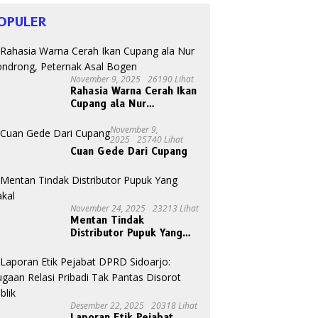
OPULER
November 9, 2025
26190 Lihat
Rahasia Warna Cerah Ikan
Cupang ala Nur
Gondrong, Peternak Asal
Bogen
November 9,
2025
25740 Lihat
Cuan Gede Dari Cupang
November 24, 2025
23213 Lihat
Mentan Tindak
Distributor Pupuk Yang
Nakal
Desember 22, 2025
20318 Lihat
Laporan Etik Pejabat