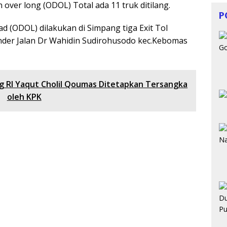
 over long (ODOL) Total ada 11 truk ditilang.
P
d (ODOL) dilakukan di Simpang tiga Exit Tol
der Jalan Dr Wahidin Sudirohusodo kec.Kebomas
 RI Yaqut Cholil Qoumas Ditetapkan Tersangka
oleh KPK