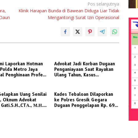
Pos selanjutnya
ra,
Klinik Harapan Bunda di Bawean Diduga Liar Tidak
 Daun
Mengantongi Surat Izin Operasional
mi Laporkan Hotman
Advokat Jadi Korban Dugaan
 Polda Metro Jaya
Penganiayaan Saat Rayakan
al Penghinaan Profesi
Ulang Tahun, Kasus
Dilaporkan ke Polisi
Gelapkan Uang Senilai
Kades Tebaloan Dilaporkan
a, Oknum Advokat
ke Polres Gresik Gegara
Gati.S.H.,CTА., М.Н.
Dugaan Penggelapan Rp. 698
an ke Polda Jatim
Juta