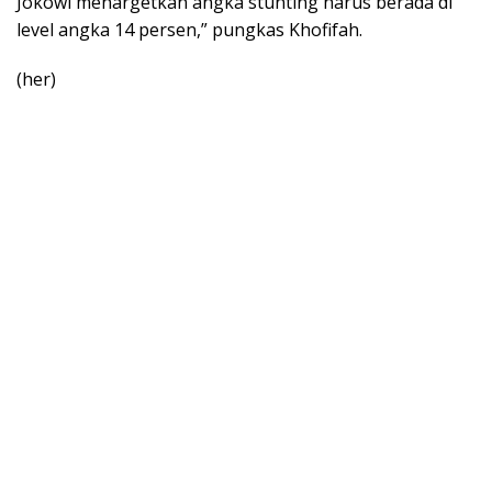
Jokowi menargetkan angka stunting harus berada di
level angka 14 persen,” pungkas Khofifah.
(her)