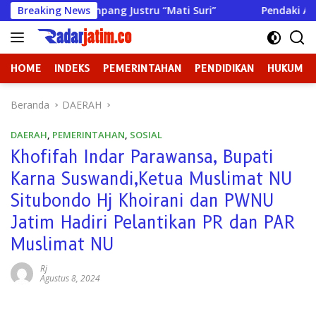
Langsung
nan DPRD Sampang Justru “Mati Suri”
Breaking News
Pendaki Asal Sumen
ke
konten
HOME
INDEKS
PEMERINTAHAN
PENDIDIKAN
HUKUM
Beranda
DAERAH
DAERAH
,
PEMERINTAHAN
,
SOSIAL
Khofifah Indar Parawansa, Bupati
Karna Suswandi,Ketua Muslimat NU
Situbondo Hj Khoirani dan PWNU
Jatim Hadiri Pelantikan PR dan PAR
Muslimat NU
Rj
Agustus 8, 2024