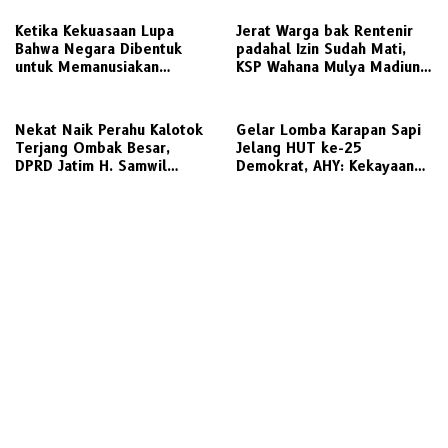
Celsius
Ketika Kekuasaan Lupa
Jerat Warga bak Rentenir
Bahwa Negara Dibentuk
padahal Izin Sudah Mati,
untuk Memanusiakan
KSP Wahana Mulya Madiun
Manusia
Kini Terancam Sanksi Tegas
Nekat Naik Perahu Kalotok
Gelar Lomba Karapan Sapi
Terjang Ombak Besar,
Jelang HUT ke-25
DPRD Jatim H. Samwil
Demokrat, AHY: Kekayaan
Tinggalkan Bawean Menuju
Budaya Nusantara Harus
Gresik Daratan
Dijaga dan Diwariskan