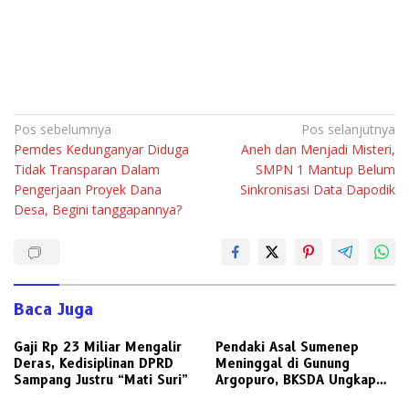
Navigasi
Pos sebelumnya
Pos selanjutnya
Pemdes Kedunganyar Diduga
Aneh dan Menjadi Misteri,
pos
Tidak Transparan Dalam
SMPN 1 Mantup Belum
Pengerjaan Proyek Dana
Sinkronisasi Data Dapodik
Desa, Begini tanggapannya?
Baca Juga
Gaji Rp 23 Miliar Mengalir
Pendaki Asal Sumenep
Deras, Kedisiplinan DPRD
Meninggal di Gunung
Sampang Justru “Mati Suri”
Argopuro, BKSDA Ungkap
Suhu Bisa Capai 5 Derajat