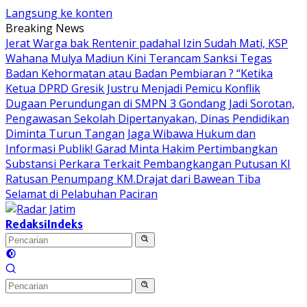
Langsung ke konten
Breaking News
Jerat Warga bak Rentenir padahal Izin Sudah Mati, KSP
Wahana Mulya Madiun Kini Terancam Sanksi Tegas
Badan Kehormatan atau Badan Pembiaran ? “Ketika
Ketua DPRD Gresik Justru Menjadi Pemicu Konflik
Dugaan Perundungan di SMPN 3 Gondang Jadi Sorotan,
Pengawasan Sekolah Dipertanyakan, Dinas Pendidikan
Diminta Turun Tangan
Jaga Wibawa Hukum dan
Informasi Publik! Garad Minta Hakim Pertimbangkan
Substansi Perkara Terkait Pembangkangan Putusan KI
Ratusan Penumpang KM.Drajat dari Bawean Tiba
Selamat di Pelabuhan Paciran
Redaksi
Indeks