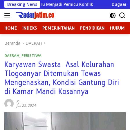
Langsung
 Justru Menjadi Pemicu Konflik
Breaking News
Dugaan Perundungan di
ke
konten
HOME
INDEKS
PEMERINTAHAN
PENDIDIKAN
HUKUM
Beranda
DAERAH
DAERAH
,
PERISTIWA
Karyawan Swasta Asal Kelurahan
Tlogoanyar Ditemukan Tewas
Mengenaskan, Kondisi Gantung Diri
di Kamar Mandi Kosannya
Rj
Juli 23, 2024