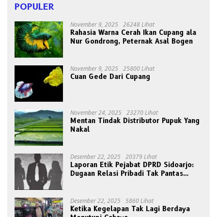
POPULER
November 9, 2025
26248 Lihat
Rahasia Warna Cerah Ikan Cupang ala
Nur Gondrong, Peternak Asal Bogen
November 9, 2025
25800 Lihat
Cuan Gede Dari Cupang
November 24, 2025
23270 Lihat
Mentan Tindak Distributor Pupuk Yang
Nakal
Desember 22, 2025
20379 Lihat
Laporan Etik Pejabat DPRD Sidoarjo:
Dugaan Relasi Pribadi Tak Pantas
Disorot Publik
Desember 22, 2025
5860 Lihat
Ketika Kegelapan Tak Lagi Berdaya