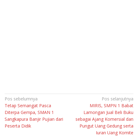
Navigasi
Pos sebelumnya
Pos selanjutnya
Tetap Semangat Pasca
MIRIS, SMPN 1 Babat
pos
Diterpa Gempa, SMAN 1
Lamongan Jual Beli Buku
Sangkapura Banjir Pujian dari
sebagai Ajang Komersial dan
Peserta Didik
Pungut Uang Gedung serta
Iuran Uang Komite