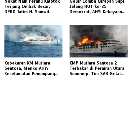
Nekat Naik Perahu Kalotok
Gelar Lomba Karapan Sapi
Terjang Ombak Besar,
Jelang HUT ke-25
DPRD Jatim H. Samwil
Demokrat, AHY: Kekayaan
Tinggalkan Bawean Menuju
Budaya Nusantara Harus
Gresik Daratan
Dijaga dan Diwariskan
Kebakaran KM Mutiara
KMP Mutiara Santosa 2
Sentosa, Menko AHY:
Terbakar di Perairan Utara
Keselamatan Penumpang
Sumenep, Tim SAR Gelar
Nomor Satu, Segera
Operasi Penyelamatan
Investigasi
Ratusan Penumpang